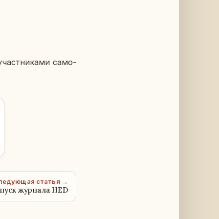
част­ни­ка­ми са­мо­
ледующая статья →
пуск журнала HED