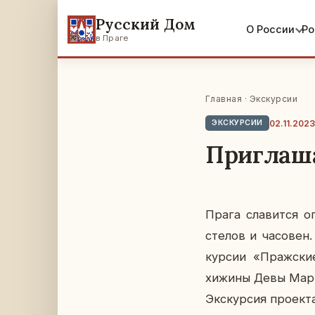
Русский Дом
О России
Ро
в Праге
Главная
·
Экскурсии
02.11.2023
ЭКСКУРСИИ
Приглаша
Прага сла­вит­ся ог
сте­лов и ча­со­вен
кур­сии «Праж­ские
хижины Девы Марии, 
Экс­кур­сия про­ек­т