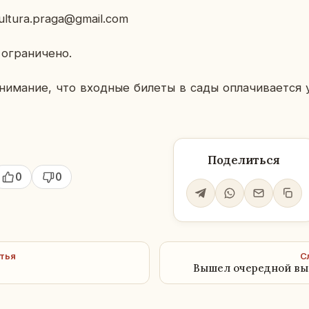
ultura.praga@gmail.com
огра­ни­че­но.
и­ма­ние, что вход­ные билеты в сады опла­чи­ва­ет­ся у
Поделиться
0
0
тья
С
Вышел очередной вы