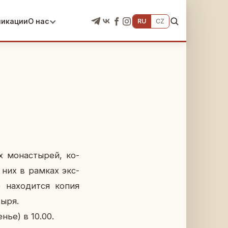
ликации
О нас
RU
CZ
х мо­на­сты­рей, ко­
из них в рамках экс­
 на­хо­дит­ся копия
ы­ря.
­нье) в 10.00.