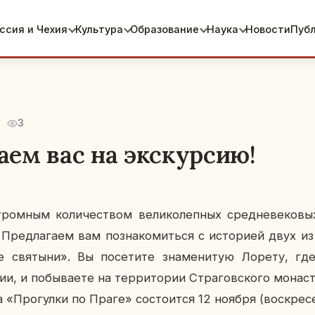
ссия и Чехия
Культура
Образование
Наука
Новости
Пуб
3
ем вас на экскурсию!
ром­ным ко­ли­че­ством ве­ли­ко­леп­ных сред­не­ве­ко­вы
. Пред­ла­га­ем вам по­зна­ко­мить­ся с ис­то­ри­ей двух 
 свя­ты­ни». Вы по­се­ти­те зна­ме­ни­тую Лорету, где
и по­бы­ва­е­те на тер­ри­то­рии Стра­гов­ско­го мо­на­ст
а «Про­гул­ки по Праге» со­сто­ит­ся 12 ноября (вос­кре­се