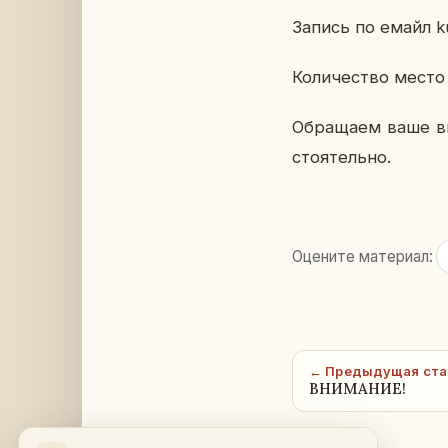
Запись по емайл k
Ко­ли­че­ство место 
Об­ра­ща­ем ваше вн
сто­я­тель­но.
Оцените материал:
← Предыдущая ста
ВНИМАНИЕ!