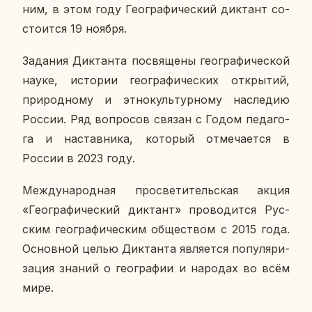
ним, в этом году Гео­гра­фи­че­ский дик­тант со­
сто­ит­ся 19 ноября.
За­да­ния Дик­тан­та по­свя­ще­ны гео­гра­фи­че­ской
науке, ис­то­рии гео­гра­фи­че­ских от­кры­тий,
при­род­но­му и эт­но­куль­тур­но­му на­сле­дию
России. Ряд во­про­сов связан с Годом пе­да­го­
га и на­став­ни­ка, ко­то­рый от­ме­ча­ет­ся в
России в 2023 году.
Меж­ду­на­род­ная про­све­ти­тель­ская акция
«Гео­гра­фи­че­ский дик­тант» про­во­дит­ся Рус­
ским гео­гра­фи­че­ским об­ще­ством с 2015 года.
Ос­нов­ной целью Дик­тан­та яв­ля­ет­ся по­пу­ля­ри­
за­ция знаний о гео­гра­фии и на­ро­дах во всём
мире.