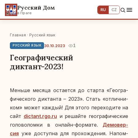
Русский Дом
RU
CZ
в Праге
Главная
·
Русский язык
1
30.10.2023
РУССКИЙ ЯЗЫК
Географический
диктант-2023!
Меньше месяца оста­ет­ся до старта «Гео­гра­
фи­че­ско­го дик­тан­та – 2023». Стать «от­лич­ни­
ком» может каждый! Для этого пе­ре­хо­ди­те на
сайт
dictant.rgo.ru
и ре­шай­те гео­гра­фи­че­ские
го­ло­во­лом­ки в онлайн-фор­ма­те.
Де­мо­вер­
сия
уже до­ступ­на для про­хож­де­ния. На­пом­