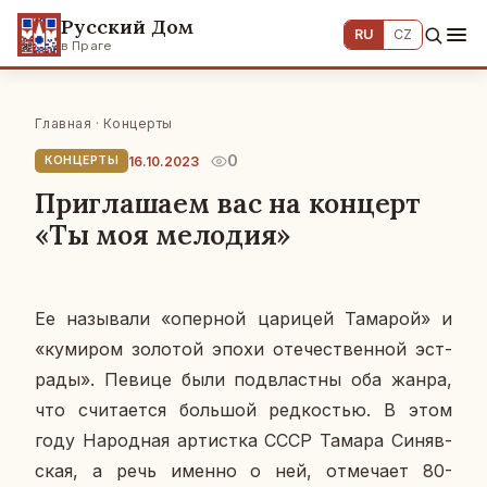
Русский Дом
RU
CZ
в Праге
Главная
·
Концерты
0
16.10.2023
КОНЦЕРТЫ
Приглашаем вас на концерт
«Ты моя мелодия»
Ее на­зы­ва­ли «опер­ной ца­ри­цей Та­ма­рой» и
«ку­ми­ром зо­ло­той эпохи оте­че­ствен­ной эст­
ра­ды». Певице были под­власт­ны оба жанра,
что счи­та­ет­ся боль­шой ред­ко­стью. В этом
году На­род­ная ар­тист­ка СССР Тамара Си­няв­
ская, а речь именно о ней, от­ме­ча­ет 80-