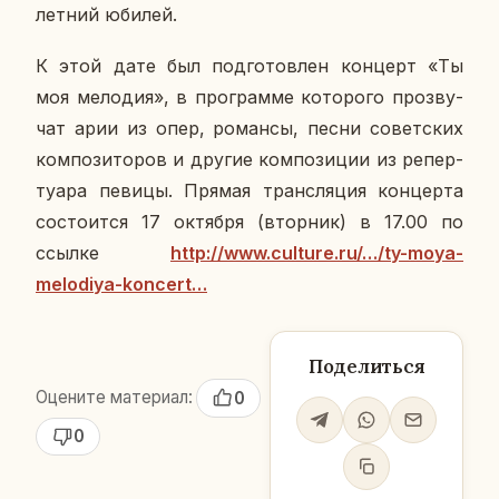
летний юбилей.
К этой дате был под­го­тов­лен кон­церт «Ты
моя ме­ло­дия», в про­грам­ме ко­то­ро­го про­зву­
чат арии из опер, ро­ман­сы, песни со­вет­ских
ком­по­зи­то­ров и другие ком­по­зи­ции из ре­пер­
ту­а­ра певицы. Прямая транс­ля­ция кон­цер­та
со­сто­ит­ся 17 ок­тяб­ря (втор­ник) в 17.00 по
ссылке
http://www.culture.ru/…/ty-moya-
melodiya-koncert…
Поделиться
Оцените материал:
0
0