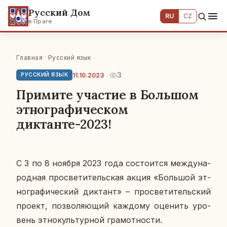
Русский Дом
RU
CZ
в Праге
Главная
·
Русский язык
3
11.10.2023
РУССКИЙ ЯЗЫК
Примите участие в Большом
этнографическом
диктанте-2023!
С 3 по 8 ноября 2023 года со­сто­ит­ся меж­ду­на­
род­ная про­све­ти­тель­ская акция «Боль­шой эт­
но­гра­фи­че­ский дик­тант» – про­све­ти­тель­ский
проект, поз­во­ля­ю­щий каж­до­му оце­нить уро­
вень эт­но­куль­тур­ной гра­мот­но­сти.