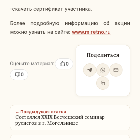
-ска­чать сер­ти­фи­кат участ­ни­ка.
Более по­дроб­ную ин­фор­ма­цию об акции
можно узнать на сайте:
www.miretno.ru
Поделиться
Оцените материал:
0
0
← Предыдущая статья
Состоялся XXIX Всечешский семинар
русистов в г. Могельнице