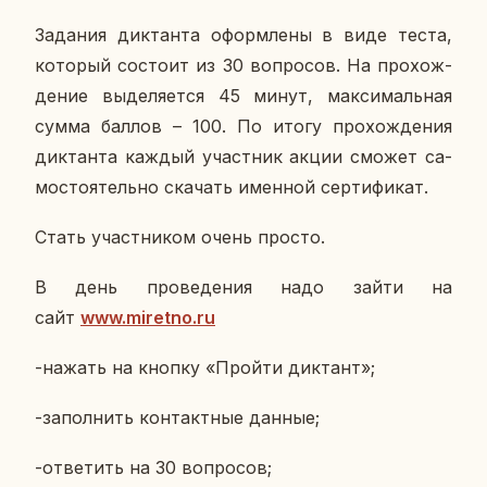
За­да­ния дик­тан­та оформ­ле­ны в виде теста,
ко­то­рый со­сто­ит из 30 во­про­сов. На про­хож­
де­ние вы­де­ля­ет­ся 45 минут, мак­си­маль­ная
сумма баллов – 100. По итогу про­хож­де­ния
дик­тан­та каждый участ­ник акции сможет са­
мо­сто­я­тель­но ска­чать имен­ной сер­ти­фи­кат.
Стать участ­ни­ком очень просто.
В день про­ве­де­ния надо зайти на
сайт
www.miretno.ru
-нажать на кнопку «Пройти дик­тант»;
-за­пол­нить кон­такт­ные данные;
-от­ве­тить на 30 во­про­сов;