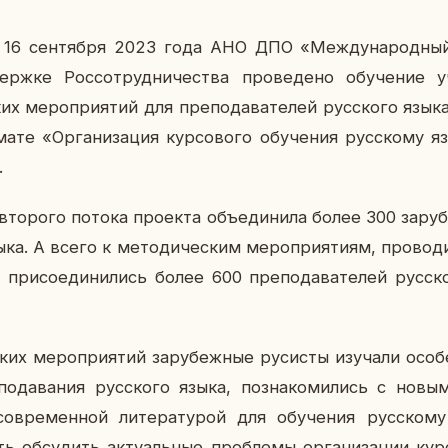
о 16 сен­тяб­ря 2023 года АНО ДПО «Меж­ду­на­род­ный
ж­ке Рос­со­труд­ни­че­ства про­ве­де­но обу­че­ние 
их ме­ро­при­я­тий для пре­по­да­ва­те­лей рус­ско­го язы
ма­те «Ор­га­ни­за­ция кур­со­во­го обу­че­ния рус­ско­му 
.
то­ро­го потока про­ек­та объ­еди­ни­ла более 300 за­ру­б
зыка. А всего к ме­то­ди­че­ским ме­ро­при­я­ти­ям, про­во
а, при­со­еди­ни­лись более 600 пре­по­да­ва­те­лей рус­с
ких ме­ро­при­я­тий за­ру­беж­ные ру­си­сты изу­ча­ли осо­б
о­да­ва­ния рус­ско­го языка, по­зна­ко­ми­лись с новым
со­вре­мен­ной ли­те­ра­ту­рой для обу­че­ния рус­ско­м
 об­су­дить ак­ту­аль­ные про­бле­мы ор­га­ни­за­ции кур­с