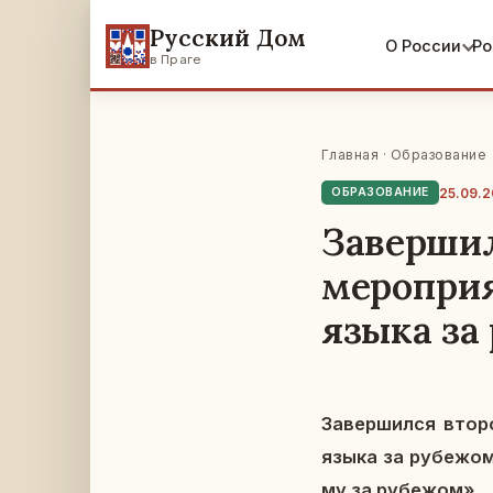
Русский Дом
О России
Ро
в Праге
Главная
·
Образование
25.09.
ОБРАЗОВАНИЕ
Завершил
мероприя
языка за
За­вер­шил­ся второ
языка за ру­бе­жом 
му за ру­бе­жом»