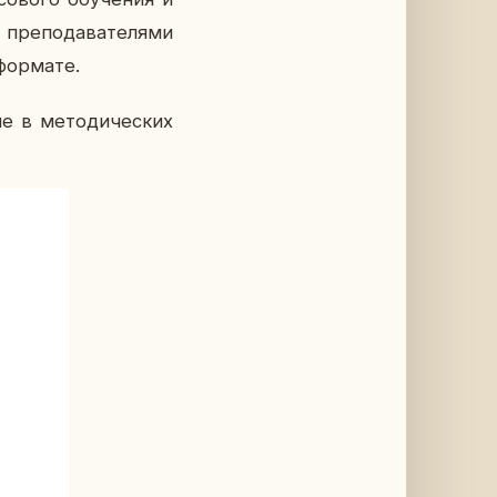
пре­по­да­ва­те­ля­ми
фор­ма­те.
е в ме­то­ди­че­ских