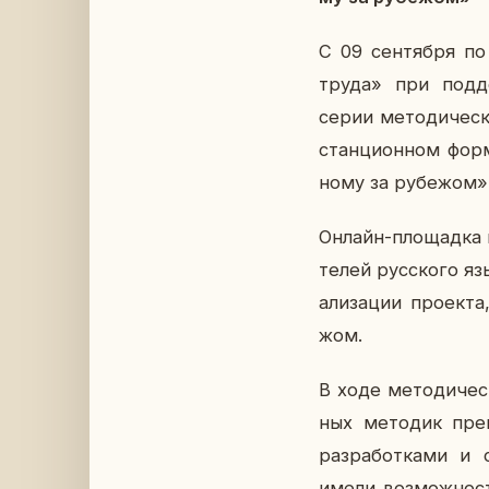
С 09 сен­тяб­ря п
труда» при под­дер
серии ме­то­ди­че­ск
стан­ци­он­ном фор­
но­му за ру­бе­жом»
Онлайн-пло­щад­ка в
те­лей рус­ско­го я
а­ли­за­ции про­ек­т
жом.
В ходе ме­то­ди­че­с
ных ме­то­дик пре­п
раз­ра­бот­ка­ми и 
имели воз­мож­ность