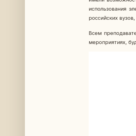
ис­поль­зо­ва­ния эл
рос­сий­ских вузов,
Всем пре­по­да­ва­т
ме­ро­при­я­ти­ях, б