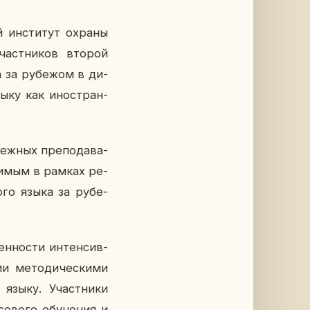
 ин­сти­тут охраны
участ­ни­ков второй
ка за ру­бе­жом в ди­
языку как ино­стран­
еж­ных пре­по­да­ва­
­ди­мым в рамках ре­
ко­го языка за ру­бе­
ен­но­сти ин­тен­сив­
и ме­то­ди­че­ски­ми
у языку. Участ­ни­ки
о­во­го обу­че­ния и