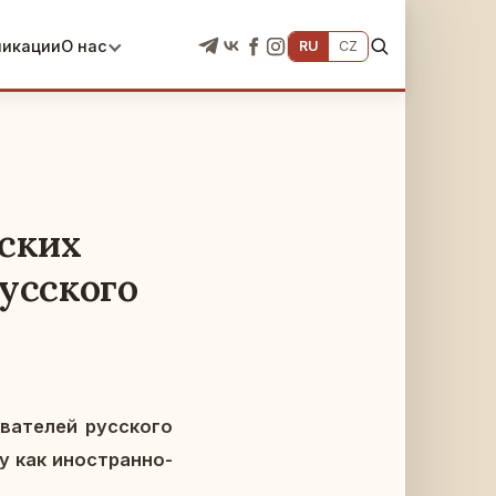
ликации
О нас
RU
CZ
ских
усского
ва­те­лей рус­ско­го
ку как ино­стран­но­