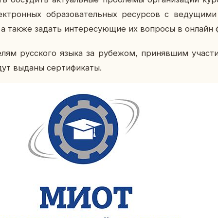
ек­трон­ных об­ра­зо­ва­тель­ных ре­сур­сов с ве­ду­щи­ми 
 а также задать ин­те­ре­су­ю­щие их во­про­сы в онлайн 
е­лям рус­ско­го языка за ру­бе­жом, при­няв­шим уча­сти
удут выданы сер­ти­фи­ка­ты.