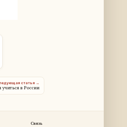
ледующая статья →
 учиться в России
Связь