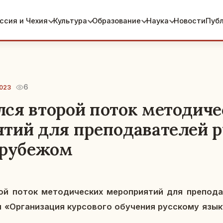
ссия и Чехия
Культура
Образование
Наука
Новости
Пуб
6
2023
ся второй поток методиче
тий для преподавателей р
 рубежом
й поток ме­то­ди­че­ских ме­ро­при­я­тий для пре­по­да­
«Ор­га­ни­за­ция кур­со­во­го обу­че­ния рус­ско­му язы