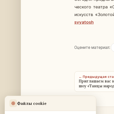
че­ско­го театра «С
ис­кусств «Зо­ло­т
svyatosh
Оцените материал:
← Предыдущая ста
Приглашаем вас 
шоу «Танцы наро
Файлы cookie