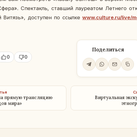
фера». Спек­такль, став­ший ла­у­ре­а­том Лет­не­го от­кр
ой Витязь», до­сту­пен по ссылке
www.culture.ru/live/
Поделиться
0
0
тья
С
на прямую трансляцию
Виртуальная экск
дов мира»
этног