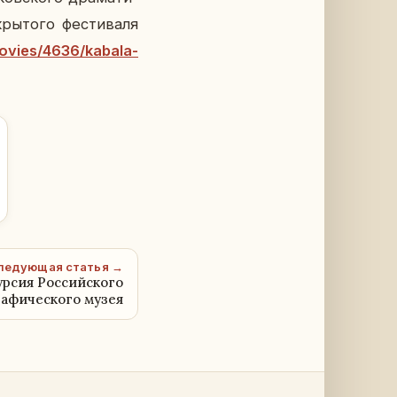
ы­то­го фе­сти­ва­ля
movies/4636/kabala-
ледующая статья →
урсия Российского
рафического музея