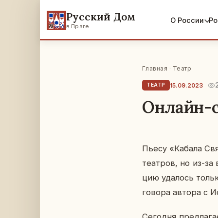
Русский Дом
О России
Ро
в Праге
Главная
·
Театр
15.09.2023
ТЕАТР
Онлайн-с
Пьесу «Кабала Свят
те­ат­ров, но из-за 
цию уда­лось тольк
го­во­ра автора с И
Се­го­дня пред­ла­