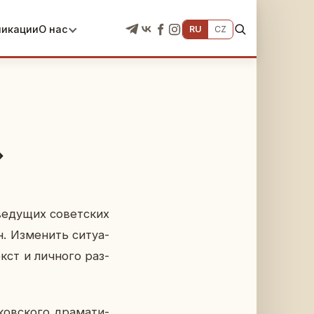
ликации
О нас
RU
CZ
»
­ду­щих со­вет­ских
. Из­ме­нить си­ту­а­
ст и лич­но­го раз­
в­ско­го дра­ма­ти­