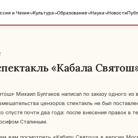
ссия и Чехия
Культура
Образование
Наука
Новости
Пуб
2
пектакль «Кабала Святош
ош» Михаил Бул­га­ков на­пи­сал по заказу одного из ве
вме­ша­тель­ства цен­зо­ров спек­такль не был по­став­лен
о спустя почти два года: после вне­се­ния правок в тек
оси­фом Ста­ли­ным.
га­ем вам по­смот­реть «Кабалу Святош» в версии Мос­ко