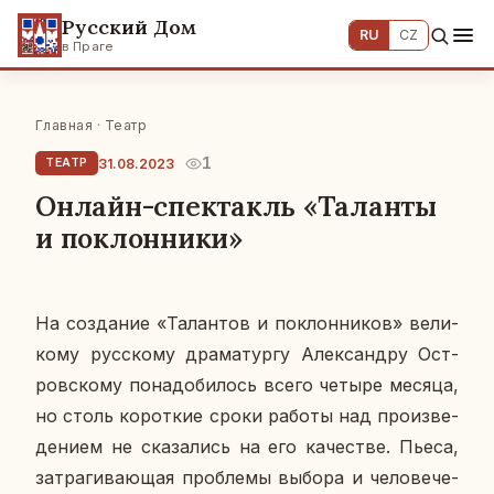
Русский Дом
RU
CZ
в Праге
Главная
·
Театр
1
31.08.2023
ТЕАТР
Онлайн-спектакль «Таланты
и поклонники»
На со­зда­ние «Та­лан­тов и по­клон­ни­ков» ве­ли­
ко­му рус­ско­му дра­ма­тур­гу Алек­сан­дру Ост­
ров­ско­му по­на­до­би­лось всего четыре месяца,
но столь ко­рот­кие сроки работы над про­из­ве­
де­ни­ем не ска­за­лись на его ка­че­стве. Пьеса,
за­тра­ги­ва­ю­щая про­бле­мы выбора и че­ло­ве­че­