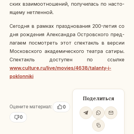
ских вза­и­мо­от­но­ше­ний, по­лу­чи­лась по на­сто­
я­ще­му нетлен­ной.
Се­го­дня в рамках празд­но­ва­ния 200-летия со
дня рож­де­ния Алек­сандра Ост­ров­ско­го пред­
ла­га­ем по­смот­реть этот спек­такль в версии
Мос­ков­ско­го ака­де­ми­че­ско­го театра сатиры.
Спек­такль до­сту­пен по ссылке
www.culture.ru/live/movies/4638/talanty-i-
poklonniki
Поделиться
Оцените материал:
0
0