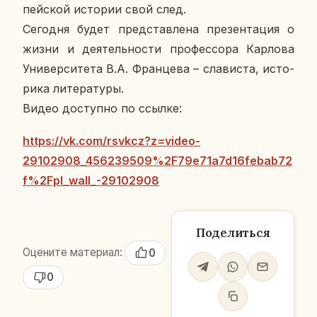
пей­ской ис­то­рии свой след.
Се­го­дня будет пред­став­ле­на пре­зен­та­ция о
жизни и де­я­тель­но­сти про­фес­со­ра Кар­ло­ва
Уни­вер­си­те­та В.А. Фран­це­ва – сла­ви­ста, ис­то­
ри­ка ли­те­ра­ту­ры.
Видео до­ступ­но по ссылке:
https://vk.com/rsvkcz?z=video-
29102908_456239509%2F79e71a7d16febab72
f%2Fpl_wall_-29102908
Поделиться
Оцените материал:
0
0