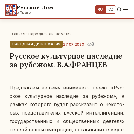
Русский Дом
RU
CZ
в Праге
Главная
·
Народная дипломатия
3
27.07.2023
НАРОДНАЯ ДИПЛОМАТИЯ
Русское культурное наследие
за рубежом: В.А.ФРАНЦЕВ
Пред­ла­га­ем вашему вни­ма­нию проект «Рус­
ское куль­тур­ное на­сле­дие за ру­бе­жом», в
рамках ко­то­ро­го будет рас­ска­за­но о неко­то­
рых пред­ста­ви­те­лях рус­ской ин­тел­ли­ген­ции,
го­су­дар­ствен­ных и об­ще­ствен­ных де­я­те­лях
первой волны эми­гра­ции, оста­вив­ших в ев­ро­