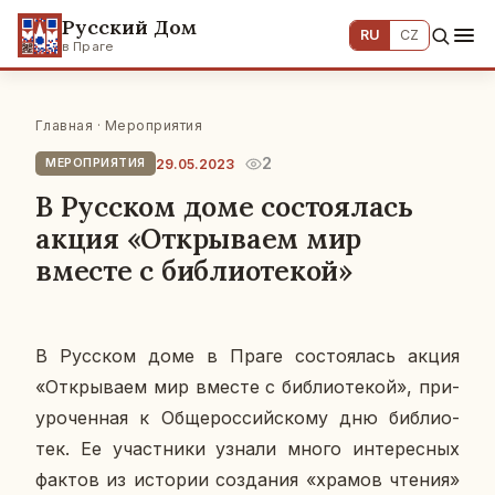
Русский Дом
RU
CZ
в Праге
Главная
·
Мероприятия
2
29.05.2023
МЕРОПРИЯТИЯ
В Русском доме состоялась
акция «Открываем мир
вместе с библиотекой»
В Рус­ском доме в Праге со­сто­я­лась акция
«От­кры­ва­ем мир вместе с биб­лио­те­кой», при­
уро­чен­ная к Об­ще­рос­сий­ско­му дню биб­лио­
тек. Ее участ­ни­ки узнали много ин­те­рес­ных
фактов из ис­то­рии со­зда­ния «храмов чтения»