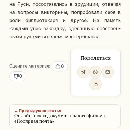
на Руси, по­со­стя­за­лись в эру­ди­ции, от­ве­чая
на во­про­сы вик­то­ри­ны, по­про­бо­ва­ли себя в
роли биб­лио­те­ка­ря и другое. На память
каждый унес за­клад­ку, сде­лан­ную соб­ствен­
ны­ми руками во время мастер-класса.
Поделиться
Оцените материал:
0
0
← Предыдущая статья
Онлайн-показ документального фильма
«Полярная почта»