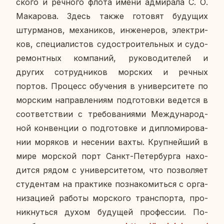
ско­го и реч­но­го флота имени ад­ми­ра­ла С. О.
Ма­ка­ро­ва. Здесь также го­то­вят бу­ду­щих
штур­ма­нов, ме­ха­ни­ков, ин­же­не­ров, элек­три­
ков, спе­ци­а­ли­стов су­до­стро­и­тель­ных и су­до­
ре­монт­ных ком­па­ний, ру­ко­во­ди­те­лей и
других со­труд­ни­ков мор­ских и речных
портов. Про­цесс обу­че­ния в уни­вер­си­те­те по
мор­ским на­прав­ле­ни­ям под­го­тов­ки ве­дет­ся в
со­от­вет­ствии с тре­бо­ва­ни­я­ми Меж­ду­на­род­
ной кон­вен­ции о под­го­тов­ке и ди­пло­ми­ро­ва­
нии мо­ря­ков и несе­нии вахты. Круп­ней­ший в
мире мор­ской порт Санкт-Пе­тер­бур­га на­хо­
дит­ся рядом с уни­вер­си­те­том, что поз­во­ля­ет
сту­ден­там на прак­ти­ке по­зна­ко­мить­ся с ор­га­
ни­за­ци­ей работы мор­ско­го транс­пор­та, про­
ник­нуть­ся духом бу­ду­щей про­фес­сии. По­