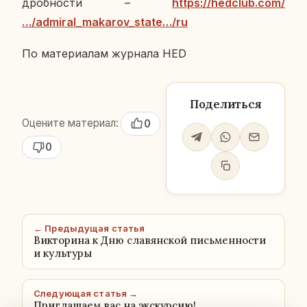
дроб­но­сти –
https://hedclub.com/
…/admiral_makarov_state…/ru
По ма­те­ри­а­лам жур­на­ла HED
Поделиться
Оцените материал:
0
0
← Предыдущая статья
Викторина к Дню славянской письменности
и культуры
Следующая статья →
Приглашаем вас на экскурсию!