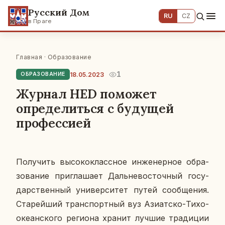
Русский Дом
RU
CZ
в Праге
Главная
·
Образование
1
18.05.2023
ОБРАЗОВАНИЕ
Журнал HED поможет
определиться с будущей
профессией
По­лу­чить вы­со­ко­класс­ное ин­же­нер­ное об­ра­
зо­ва­ние при­гла­ша­ет Даль­не­во­сточ­ный го­су­
дар­ствен­ный уни­вер­си­тет путей со­об­ще­ния.
Ста­рей­ший транс­порт­ный вуз Ази­ат­ско-Ти­хо­
оке­ан­ско­го ре­ги­о­на хранит лучшие тра­ди­ции