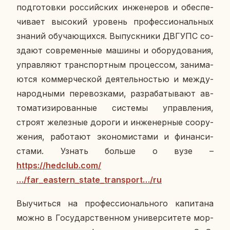
под­го­тов­ки рос­сий­ских ин­же­не­ров и обес­пе­
чи­ва­ет вы­со­кий уро­вень про­фес­си­о­наль­ных
знаний обу­ча­ю­щих­ся. Вы­пуск­ни­ки ДВГУПС со­
зда­ют со­вре­мен­ные машины и обо­ру­до­ва­ния,
управ­ля­ют транс­порт­ным про­цес­сом, за­ни­ма­
ют­ся ком­мер­че­ской де­я­тель­но­стью и меж­ду­
на­род­ны­ми пе­ре­воз­ка­ми, раз­ра­ба­ты­ва­ют
ав­
то­ма­ти­зи­ро­ван­ные си­сте­мы управ­ле­ния,
строят же­лез­ные дороги и ин­же­нер­ные со­ору­
же­ния, ра­бо­та­ют эко­но­ми­ста­ми и фи­нан­си­
ста­ми. Узнать больше о вузе –
https://hedclub.com/
…/far_eastern_state_transport…/ru
Вы­учить­ся на про­фес­си­о­наль­но­го ка­пи­та­на
можно в Го­су­дар­ствен­ном уни­вер­си­те­те мор­