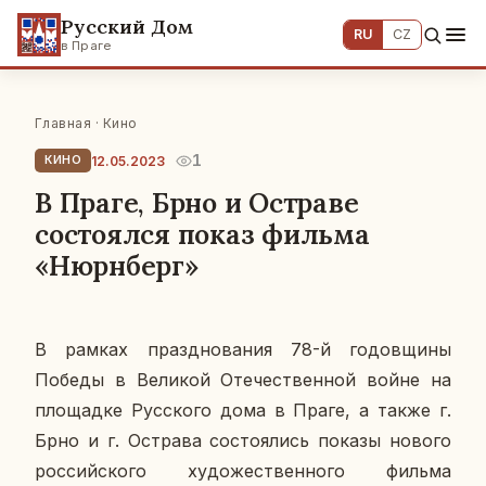
Русский Дом
RU
CZ
в Праге
Главная
·
Кино
1
12.05.2023
КИНО
В Праге, Брно и Остраве
состоялся показ фильма
«Нюрнберг»
В рамках празд­но­ва­ния 78-й го­дов­щи­ны
Победы в Ве­ли­кой Оте­че­ствен­ной войне на
пло­щад­ке Рус­ско­го дома в Праге, а также г.
Брно и г. Остра­ва со­сто­я­лись показы нового
рос­сий­ско­го ху­до­же­ствен­но­го фильма