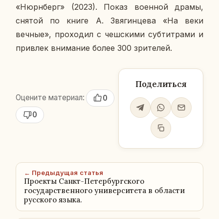
«Нюрн­берг» (2023). Показ во­ен­ной драмы,
снятой по книге А. Звя­гин­це­ва «На веки
вечные», про­хо­дил с чеш­ски­ми суб­тит­ра­ми и
при­влек вни­ма­ние более 300 зри­те­лей.
Поделиться
Оцените материал:
0
0
← Предыдущая статья
Проекты Санкт-Петербургского
государственного университета в области
русского языка.