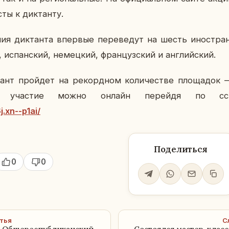
сты к дик­тан­ту.
ния дик­тан­та впер­вые пе­ре­ве­дут на шесть ино­стр
, ис­пан­ский, немец­кий, фран­цуз­ский и ан­глий­ский.
ант прой­дет на ре­корд­ном ко­ли­че­стве пло­ща­док
ь уча­стие можно онлайн пе­рей­дя по с
.xn--p1ai/
Поделиться
0
0
тья
С