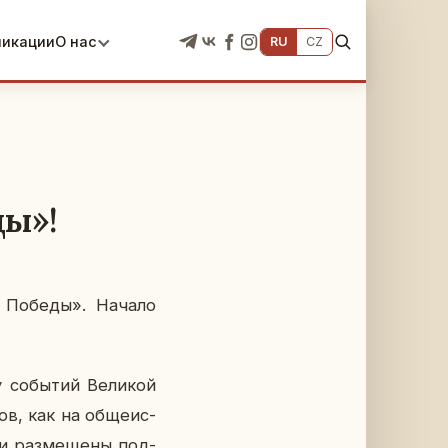
ликации
О нас
RU
CZ
ды»!
ант Победы». Начало
со­бы­тий Ве­ли­кой
ов, как на об­ще­ис­
ии раз­ме­ще­ны под­