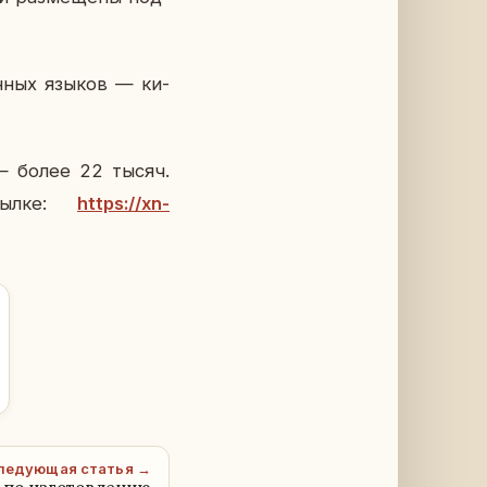
ан­ных языков — ки­
 — более 22 тысяч.
сылке:
https://xn-
ледующая статья →