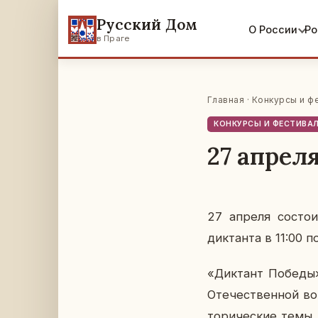
Русский Дом
О России
Ро
в Праге
Главная
·
Конкурсы и ф
КОНКУРСЫ И ФЕСТИВА
27 апрел
27 апреля со­сто­и
дик­тан­та в 11:00 п
«Дик­тант Победы» 
Оте­че­ствен­ной во
то­ри­че­ские темы,