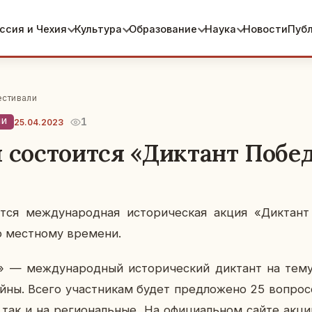
ссия и Чехия
Культура
Образование
Наука
Новости
Пуб
естивали
1
25.04.2023
ЛИ
я состоится «Диктант Побе
т­ся меж­ду­на­род­ная ис­то­ри­че­ская акция «Дик­т
о мест­но­му вре­ме­ни.
— меж­ду­на­род­ный ис­то­ри­че­ский дик­тант на тему 
йны. Всего участ­ни­кам будет пред­ло­же­но 25 во­про­с
 так и на ре­ги­о­наль­ные. На офи­ци­аль­ном сайте акц