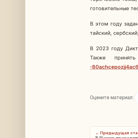
го­то­ви­тель­ные те
В этом году за­да­
тай­ский, серб­ский
В 2023 году Дик­т
Также при­нят
-80achcepozjj4ac6j
Оцените материал:
← Предыдущая ста