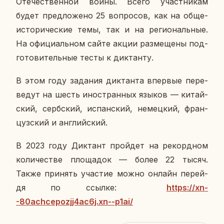
Оте­че­ствен­ной войны. Всего участ­ни­кам
будет пред­ло­же­но 25 во­про­сов, как на об­ще­
ис­то­ри­че­ские темы, так и на ре­ги­о­наль­ные.
На офи­ци­аль­ном сайте акции раз­ме­ще­ны под­
го­то­ви­тель­ные тесты к дик­тан­ту.
В этом году за­да­ния дик­тан­та впер­вые пе­ре­
ве­дут на шесть ино­стран­ных языков — ки­тай­
ский, серб­ский, ис­пан­ский, немец­кий, фран­
цуз­ский и ан­глий­ский.
В 2023 году Дик­тант прой­дет на ре­корд­ном
ко­ли­че­стве пло­ща­док — более 22 тысяч.
Также при­нять уча­стие можно онлайн пе­рей­
дя по ссылке:
https://xn-
-80achcepozjj4ac6j.xn--p1ai/