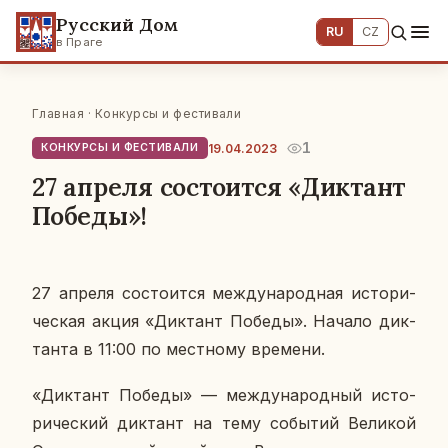
Русский Дом
RU
CZ
в Праге
Главная
·
Конкурсы и фестивали
1
19.04.2023
КОНКУРСЫ И ФЕСТИВАЛИ
27 апреля состоится «Диктант
Победы»!
27 апреля со­сто­ит­ся меж­ду­на­род­ная ис­то­ри­
че­ская акция «Дик­тант Победы». Начало дик­
тан­та в 11:00 по мест­но­му вре­ме­ни.
«Дик­тант Победы» — меж­ду­на­род­ный ис­то­
ри­че­ский дик­тант на тему со­бы­тий Ве­ли­кой