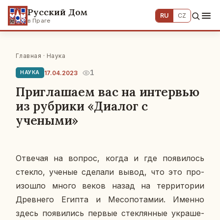
Русский Дом
RU
CZ
в Праге
Главная
·
Наука
1
17.04.2023
НАУКА
Приглашаем вас на интервью
из рубрики «Диалог с
учеными»
От­ве­чая на вопрос, когда и где по­яви­лось
стекло, ученые сде­ла­ли вывод, что это про­
изо­шло много веков назад на тер­ри­то­рии
Древ­не­го Египта и Ме­со­по­та­мии. Именно
здесь по­яви­лись первые стек­лян­ные укра­ше­