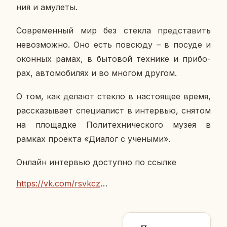
ния и аму­ле­ты.
Со­вре­мен­ный мир без стекла пред­ста­вить
невоз­мож­но. Оно есть по­всю­ду – в посуде и
окон­ных рамах, в бы­то­вой тех­ни­ке и при­бо­
рах, ав­то­мо­би­лях и во многом другом.
О том, как делают стекло в на­сто­я­щее время,
рас­ска­зы­ва­ет спе­ци­а­лист в ин­тер­вью, снятом
на пло­щад­ке По­ли­тех­ни­че­ско­го музея в
рамках про­ек­та «Диалог с уче­ны­ми».
Онлайн ин­тер­вью до­ступ­но по ссылке
https://vk.com/rsvkcz
…