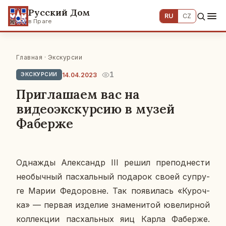
Русский Дом
RU
CZ
в Праге
Главная
·
Экскурсии
1
14.04.2023
ЭКСКУРСИИ
Приглашаем вас на
видеоэкскурсию в музей
Фаберже
Од­на­жды Алек­сандр III решил пре­под­не­сти
необыч­ный пас­халь­ный по­да­рок своей су­пру­
ге Марии Фе­до­ровне. Так по­яви­лась «Ку­роч­
ка» — первая из­де­лие зна­ме­ни­той юве­лир­ной
кол­лек­ции пас­халь­ных яиц Карла Фаб­ер­же.