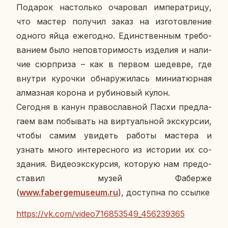
По­да­рок на­столь­ко оча­ро­вал им­пе­ра­три­цу,
что мастер по­лу­чил заказ на из­го­тов­ле­ние
одного яйца еже­год­но. Един­ствен­ным тре­бо­
ва­ни­ем было непо­вто­ри­мость из­де­лия и на­ли­
чие сюр­при­за – как в первом ше­дев­ре, где
внутри ку­роч­ки об­на­ру­жи­лась ми­ни­а­тюр­ная
ал­маз­ная корона и ру­би­но­вый кулон.
Се­го­дня в канун пра­во­слав­ной Пасхи пред­ла­
га­ем вам по­бы­вать на вир­ту­аль­ной экс­кур­сии,
чтобы самим уви­деть работы ма­сте­ра и
узнать много ин­те­рес­но­го из ис­то­рии их со­
зда­ния. Ви­део­экс­кур­сия, ко­то­рую нам предо­
ста­вил музей Фаб­ер­же
(
www.fabergemuseum.ru
), до­ступ­на по ссылке
https://vk.com/video716853549_456239365