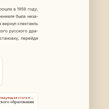
прошла в 1959 году,
рен­ке­ля была неза­
та вернул спек­такль
о­го рус­ско­го дра­
та­нов­ку, пе­рей­дя
ледующая статья →
кого образования