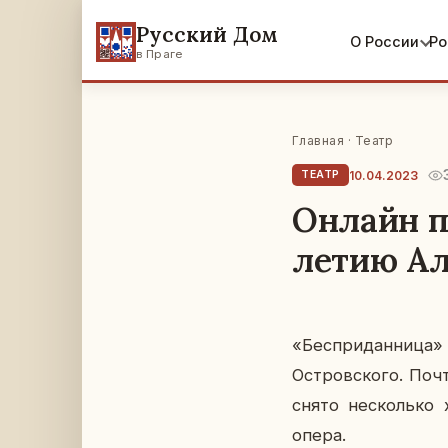
Русский Дом
О России
Ро
в Праге
Главная
·
Театр
10.04.2023
ТЕАТР
Онлайн п
летию Ал
«Бес­при­дан­ни­ца
Ост­ров­ско­го. По
снято несколь­ко х
опера.