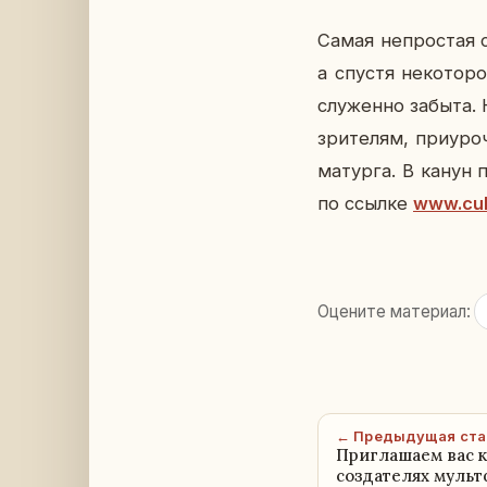
Самая непро­стая с
а спустя неко­то­ро
слу­жен­но забыта. 
зри­те­лям, при­уро
ма­тур­га. В канун 
по ссылке
www.cul
Оцените материал:
← Предыдущая ста
Приглашаем вас к
создателях мульт