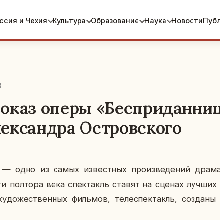
ссия и Чехия
Культура
Образование
Наука
Новости
Пуб
3
оказ оперы «Бесприданниц
ександра Островского
» — одно из самых из­вест­ных про­из­ве­де­ний дра­ма
чти пол­то­ра века спек­такль ставят на сценах лучших 
у­до­же­ствен­ных филь­мов, те­ле­спек­такль, со­зда­