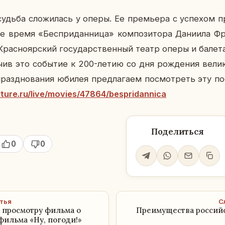
удьба сло­жи­лась у оперы. Ее пре­мье­ра с успе­хом 
е время «Бес­при­дан­ни­ца» ком­по­зи­то­ра Да­ни­и­ла Ф
Крас­но­яр­ский го­су­дар­ствен­ный театр оперы и бале
­чив это со­бы­тие к 200-летию со дня рож­де­ния ве­ли­к
празд­но­ва­ния юбилея пред­ла­га­ем по­смот­реть эту по­с
ture.ru/live/movies/47864/bespridannica
Поделиться
0
0
тья
С
 просмотру фильма о
Преимущества российс
фильма «Ну, погоди!»