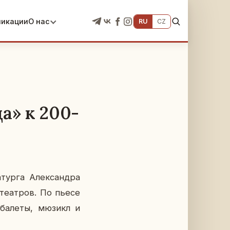
ликации
О нас
RU
CZ
а» к 200-
­тур­га Алек­сандра
те­ат­ров. По пьесе
ны балеты, мюзикл и