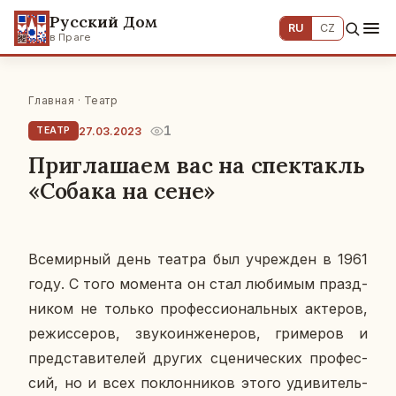
Русский Дом
RU
CZ
в Праге
Главная
·
Театр
1
27.03.2023
ТЕАТР
Приглашаем вас на спектакль
«Собака на сене»
Все­мир­ный день театра был учре­жден в 1961
году. С того мо­мен­та он стал лю­би­мым празд­
ни­ком не только про­фес­си­о­наль­ных ак­те­ров,
ре­жис­се­ров, зву­ко­ин­же­не­ров, гри­ме­ров и
пред­ста­ви­те­лей других сце­ни­че­ских про­фес­
сий, но и всех по­клон­ни­ков этого уди­ви­тель­