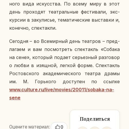
но­го вида ис­кус­ства. По всему миру в этот
день про­хо­дят те­ат­раль­ные фе­сти­ва­ли, экс­
кур­сии в за­ку­ли­сье, те­ма­ти­че­ские вы­став­ки и,
ко­неч­но, спек­так­ли.
Се­го­дня – во Все­мир­ный день те­ат­ров – пред­
ла­га­ем и вам по­смот­реть спек­такль «Собака
на сене», ко­то­рый подает се­рьез­ный раз­го­вор
о любви в изящ­ной, легкой форме. Спек­такль
Ро­стов­ско­го ака­де­ми­че­ско­го театра драмы
им. М. Горь­ко­го до­сту­пен по ссылке
www.culture.ru/live/movies/20011/sobaka-na-
sene
Поделиться
Оцените материал:
0