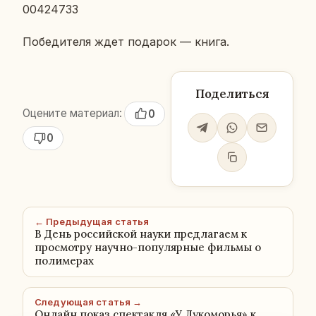
00424733
По­бе­ди­те­ля ждет по­да­рок — книга.
Поделиться
Оцените материал:
0
0
← Предыдущая статья
В День российской науки предлагаем к
просмотру научно-популярные фильмы о
полимерах
Следующая статья →
Онлайн показ спектакля «У Лукоморья» к