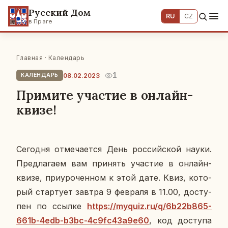
Русский Дом
RU
CZ
в Праге
Главная
·
Календарь
1
08.02.2023
КАЛЕНДАРЬ
Примите участие в онлайн-
квизе!
Се­го­дня от­ме­ча­ет­ся День рос­сий­ской науки.
Пред­ла­га­ем вам при­нять уча­стие в онлайн-
квизе, при­уро­чен­ном к этой дате. Квиз, ко­то­
рый стар­ту­ет завтра 9 фев­ра­ля в 11.00, до­сту­
пен по ссылке
https://myquiz.ru/q/6b22b865-
661b-4edb-b3bc-4c9fc43a9e60
, код до­сту­па