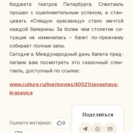
бюд­же­та те­ат­ров Пе­тер­бур­га. Спек­такль
прошел с оше­ло­ми­тель­ным успе­хом, а стан­
це­вать «Спящую кра­са­ви­цу» стало мечтой
каждой ба­ле­ри­ны. За более чем сто­ле­тие си­
ту­а­ция не из­ме­ни­лась – балет по-преж­не­му
со­би­ра­ет полные залы.
Се­го­дня в Меж­ду­на­род­ный день балета пред­
ла­га­ем вам по­смот­реть это ска­зоч­ный спек­
такль, до­ступ­ный по ссылке:
www.culture.ru/live/movies/40021/spyashaya-
krasavica
Поделиться
Оцените материал:
0