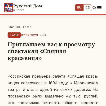
Русский Дом
RU
CZ
в Праге
Главная
·
Театр
3
07.02.2023
ТЕАТР
Приглашаем вас к просмотру
спектакля «Спящая
красавица»
Рос­сий­ская пре­мье­ра балета «Спящая кра­са­
ви­ца» со­сто­я­лась в 1890 году в Ма­ри­ин­ском
театре и стала одной из самых до­ро­гих. На
по­ста­нов­ку было вы­де­ле­но 42 тыс. рублей,
что со­став­ля­ло чет­верть общего го­до­во­го