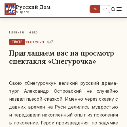
Русский Дом
RU
CZ
в Праге
Главная
·
Театр
3
13.01.2023
ТЕАТР
Приглашаем вас на просмотр
спектакля «Снегурочка»
Свою «Сне­гу­роч­ку» ве­ли­кий рус­ский дра­ма­
тург Алек­сандр Ост­ров­ский не слу­чай­но
назвал пьесой-сказ­кой. Именно через сказку с
давних времен на Руси де­ли­лись муд­ро­стью
и пе­ре­да­ва­ли на­коп­лен­ный опыт из по­ко­ле­ния
в по­ко­ле­ние. Герои про­из­ве­де­ния, по за­дум­ке