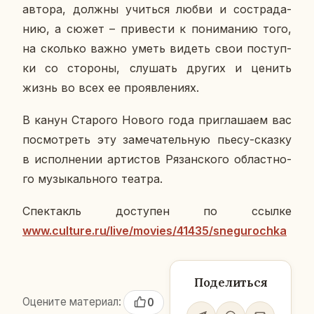
автора, должны учить­ся любви и со­стра­да­
нию, а сюжет – при­ве­сти к по­ни­ма­нию того,
на сколь­ко важно уметь видеть свои по­ступ­
ки со сто­ро­ны, слу­шать других и ценить
жизнь во всех ее про­яв­ле­ни­ях.
В канун Ста­ро­го Нового года при­гла­ша­ем вас
по­смот­реть эту за­ме­ча­тель­ную пьесу-сказку
в ис­пол­не­нии ар­ти­стов Ря­зан­ско­го об­ласт­но­
го му­зы­каль­но­го театра.
Спек­такль до­сту­пен по ссылке
www.culture.ru/live/movies/41435/snegurochka
Поделиться
Оцените материал:
0