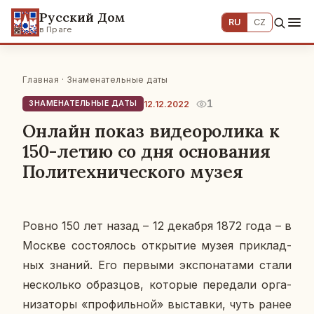
Русский Дом
RU
CZ
в Праге
Главная
·
Знаменательные даты
1
12.12.2022
ЗНАМЕНАТЕЛЬНЫЕ ДАТЫ
Онлайн показ видеоролика к
150-летию со дня основания
Политехнического музея
Ровно 150 лет назад – 12 де­каб­ря 1872 года – в
Москве со­сто­я­лось от­кры­тие музея при­клад­
ных знаний. Его пер­вы­ми экс­по­на­та­ми стали
несколь­ко об­раз­цов, ко­то­рые пе­ре­да­ли ор­га­
ни­за­то­ры «про­филь­ной» вы­став­ки, чуть ранее