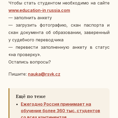
Чтобы стать сту­ден­том необ­хо­ди­мо на сайте
www.education-in
russia.com
— за­пол­нить анкету
— за­гру­зить фо­то­гра­фию, скан пас­пор­та и
скан до­ку­мен­та об об­ра­зо­ва­нии, за­ве­рен­ный
у су­деб­но­го пе­ре­вод­чи­ка
— пе­ре­ве­сти за­пол­нен­ную анкету в статус
«на про­вер­ку».
Оста­лись во­про­сы?
Пишите:
nauka@rsvk.сz
Ещё по теме
Ежегодно Россия принимает на
обучение более 360 тыс. студентов
со всех континентов