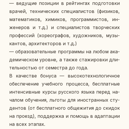
— ве­ду­щие по­зи­ции в рей­тин­гах под­го­тов­ки
врачей, тех­ни­че­ских спе­ци­а­ли­стов (фи­зи­ков,
ма­те­ма­ти­ков, хи­ми­ков, про­грам­ми­стов, ин­
же­не­ров и т.д.) и спе­ци­а­ли­стов твор­че­ских
про­фес­сий (хо­рео­гра­фов, ху­дож­ни­ков, му­зы­
кан­тов, ар­хи­тек­то­ров и т.д.)
— об­ра­зо­ва­тель­ные про­грам­мы на любом ака­
де­ми­че­ском уровне, а также ста­жи­ров­ки дли­
тель­но­стью от се­мест­ра до года.
В ка­че­стве бонуса — вы­со­ко­тех­но­ло­гич­ное
обес­пе­че­ние учеб­но­го про­цес­са, бес­плат­ные
ин­тен­сив­ные курсы рус­ско­го языка перед на­
ча­лом обу­че­ния, льготы для ино­стран­ных сту­
ден­тов (от бес­плат­но­го об­ще­жи­тия до скидок
на проезд), под­держ­ка и помощь в адап­та­ции
на всех этапах.