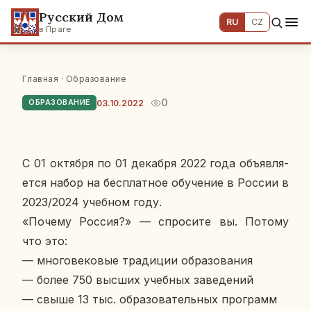
Русский Дом
RU
CZ
в Праге
Главная
·
Образование
0
03.10.2022
ОБРАЗОВАНИЕ
C 01 ок­тяб­ря по 01 де­каб­ря 2022 года объ­яв­ля­
ет­ся набор на бес­плат­ное обу­че­ние в России в
2023/2024 учеб­ном году.
«Почему Россия?» — спро­си­те вы. Потому
что это:
— мно­го­ве­ко­вые тра­ди­ции об­ра­зо­ва­ния
— более 750 высших учеб­ных за­ве­де­ний
— свыше 13 тыс. об­ра­зо­ва­тель­ных про­грамм