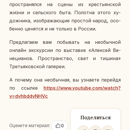
про­стра­нял­ся на сцены из кре­стьян­ской
жизни и сель­ско­го быта. По­лот­на этого ху­
дож­ни­ка, изоб­ра­жа­ю­щие про­стой народ, осо­
бен­но це­нят­ся и не только в России.
Пред­ла­га­ем вам по­бы­вать на необыч­ной
онлайн экс­кур­сии по вы­став­ке «Алек­сей Ве­
не­ци­а­нов. Про­стран­ство, свет и тишина»
Тре­тья­ков­ской га­ле­реи.
А почему она необыч­ная, вы узна­е­те пе­рей­дя
по ссылке
https://www.youtube.com/watch?
v=dvhbddvNHVc
Поделиться
Оцените материал:
0