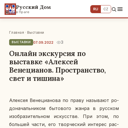
Русский Дом
RU
CZ
в Праге
Главная
·
Выставки
3
07.09.2022
ВЫСТАВКИ
Онлайн экскурсия по
выставке «Алексей
Венецианов. Пространство,
свет и тишина»
Алек­сея Ве­не­ци­а­но­ва по праву на­зы­ва­ют ро­
до­на­чаль­ни­ком бы­то­во­го жанра в рус­ском
изоб­ра­зи­тель­ном ис­кус­стве. При этом, по
боль­шей части, его твор­че­ский ин­те­рес рас­