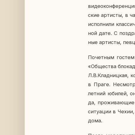
ви­део­кон­фе­рен­ци
ские ар­ти­сты, в ч
ис­пол­ни­ли клас­си
ной дате. С по­здра
ные ар­ти­сты, певц
По­чет­ным гостем 
«Об­ще­ства бло­кад­
Л.В.Клад­ниц­кая, к
в Праге. Несмот­ря
летний юбилей, она
да, про­жи­ва­ю­щие
си­ту­а­ции в Чехии,
дома.