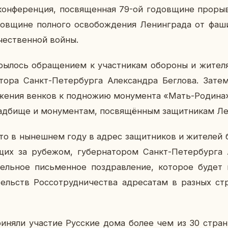
он­фе­рен­ция, по­свя­щен­ная 79-ой го­дов­щине про­ры­
ов­щине пол­но­го осво­бож­де­ния Ле­нин­гра­да от фа­ш
че­ствен­ной войны.
кры­лось об­ра­ще­ни­ем к участ­ни­кам обо­ро­ны и жи­те­л
а­то­ра Санкт-Пе­тер­бур­га Алек­сандра Бег­ло­ва. Затем
о­же­ния венков к под­но­жию мо­ну­мен­та «Мать-Родина»
ад­би­ще и мо­ну­мен­там, по­свя­щён­ным за­щит­ни­кам Ле­
о в ны­неш­нем году в адрес за­щит­ни­ков и жи­те­лей б
­щих за ру­бе­жом, гу­бер­на­то­ром Санкт-Пе­тер­бур­г
­дель­ное пись­мен­ное по­здрав­ле­ние, ко­то­рое будет 
тельств Рос­со­труд­ни­че­ства ад­ре­са­там в разных с
при­ня­ли уча­стие Рус­ские дома более чем из 30 стра