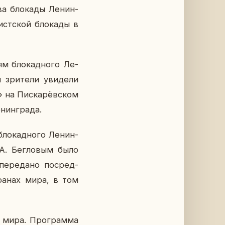
ва бло­ка­ды Ле­нин­
ист­ской бло­ка­ды в
ям бло­кад­но­го Ле­
 зри­те­ли уви­де­ли
 на Пис­ка­рёв­ском
нин­гра­да.
ло­кад­но­го Ле­нин­
а А. Бег­ло­вым было
пе­ре­да­но по­сред­
тра­нах мира, в том
н мира. Про­грам­ма