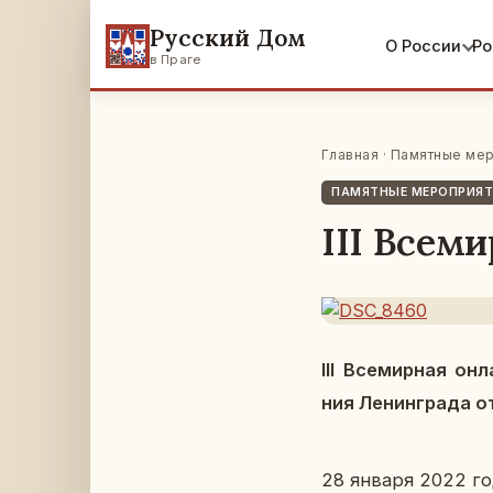
Русский Дом
О России
Ро
в Праге
Главная
·
Памятные мер
ПАМЯТНЫЕ МЕРОПРИЯ
III Всем
III
Все­мир­ная онла
ния Ле­нин­гра­да 
28 января 2022 года