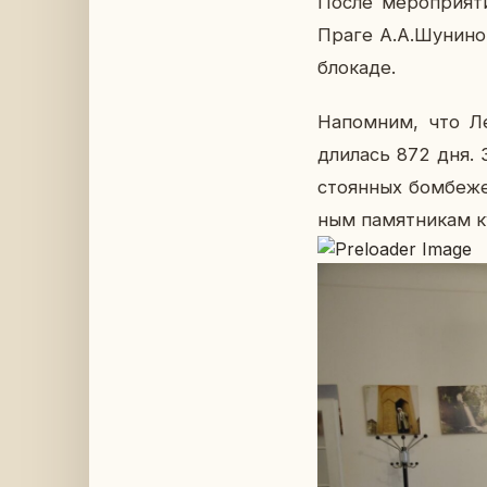
После ме­ро­при­я­ти
Праге А.А.Шу­ни­ной
бло­ка­де.
На­пом­ним, что Ле
дли­лась 872 дня.
сто­ян­ных бом­бе­ж
ным па­мят­ни­кам ку