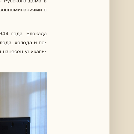
­ля Рус­ско­го дома в
с­по­ми­на­ни­я­ми о
944 года. Бло­ка­да
лода, холода и по­
 на­не­сен уни­каль­