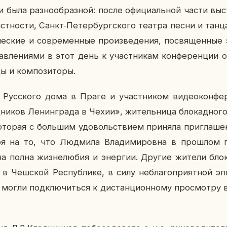
и была раз­но­об­раз­ной: после офи­ци­аль­ной части вы­с
аст­но­сти, Санкт‑Пе­тер­бург­ско­го театра песни и тан
­че­ские и со­вре­мен­ные про­из­ве­де­ния, по­свя­щен­ные
в­ле­ни­я­ми в этот день к участ­ни­кам кон­фе­рен­ции об
ы и ком­по­зи­то­ры.
Рус­ско­го дома в Праге и участ­ни­ком ви­део­кон­фе
ни­ков Ле­нин­гра­да в Чехии», жи­тель­ни­ца бло­кад­но­го
о­то­рая с боль­шим удо­воль­стви­ем при­ня­ла при­гла­ше
 на то, что Люд­ми­ла Вла­ди­ми­ров­на в про­шлом г
 полна жиз­не­лю­бия и энер­гии. Другие жители бло­ка
 в Чеш­ской Рес­пуб­ли­ке, в силу небла­го­при­ят­ной эпи­
 могли под­клю­чить­ся к ди­стан­ци­он­но­му про­смот­ру 