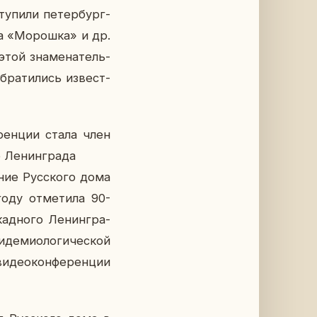
ту­пи­ли пе­тер­бург­
ца «Мо­рош­ка» и др.
 этой зна­ме­на­тель­
­ра­ти­лись из­вест­
­рен­ции стала член
 Ле­нин­гра­да
­ние Рус­ско­го дома
оду от­ме­ти­ла 90-
д­но­го Ле­нин­гра­
де­мио­ло­ги­че­ской
ви­део­кон­фе­рен­ции