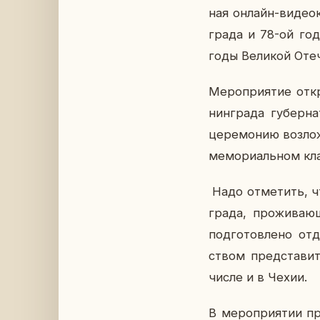
ная онлайн-ви­део­к
гра­да и 78-ой го­д
годы Ве­ли­кой Оте­
Ме­ро­при­я­тие от­
нин­гра­да гу­бер­н
це­ре­мо­нию воз­л
ме­мо­ри­аль­ном кл
Надо от­ме­тить, чт
гра­да, про­жи­ва­ю
под­го­тов­ле­но от
ством пред­ста­ви­
числе и в Чехии.
В ме­ро­при­я­тии 