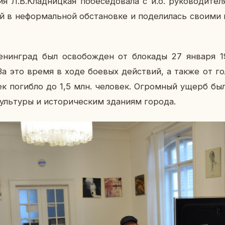
я Л.В.Клад­ниц­кая по­бе­се­до­ва­ла с и.о. ру­ко­во­ди­те
 в нефор­маль­ной об­ста­нов­ке и по­де­ли­лась своими во
­нин­град был осво­бож­ден от бло­ка­ды 27 января 1
 За это время в ходе боевых дей­ствий, а также от го
ек по­гиб­ло до 1,5 млн. че­ло­век. Огром­ный ущерб был
ль­ту­ры и ис­то­ри­че­ским зда­ни­ям города.