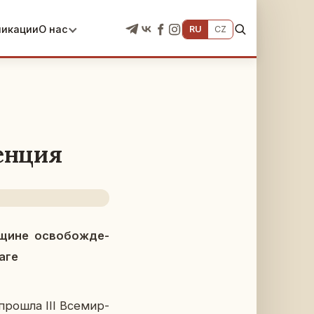
ликации
О нас
RU
CZ
енция
в­щине осво­бож­де­
раге
 прошла III Все­мир­