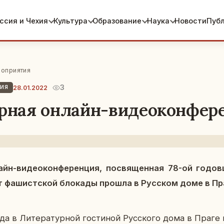
ссия и Чехия
Культура
Образование
Наука
Новости
Пуб
оприятия
3
28.01.2022
ТИЯ
ирная онлайн-видеоконфер
йн-ви­део­кон­фе­рен­ция, по­свя­щен­ная 78-ой го­до
от фа­шист­ской бло­ка­ды прошла в Рус­ском доме в П
 в Ли­те­ра­тур­ной го­сти­ной Рус­ско­го дома в Праге