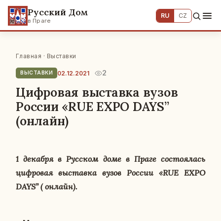
Русский Дом
RU
CZ
в Праге
Главная
·
Выставки
2
02.12.2021
ВЫСТАВКИ
Цифровая выставка вузов
России «RUE EXPO DAYS”
(онлайн)
1 де­каб­ря в Рус­ском доме в Праге со­сто­я­лась
циф­ро­вая вы­став­ка вузов России «RUE EXPO
DAYS” ( онлайн).