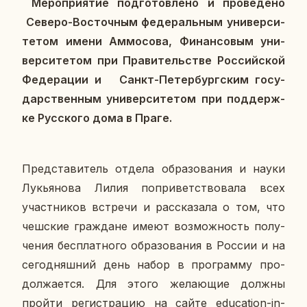
Ме­ро­при­я­тие под­го­тов­ле­но и про­ве­де­но
Северо-Во­сточ­ным фе­де­раль­ным уни­вер­си­
те­том имени Ам­мо­со­ва, Фи­нан­со­вым уни­
вер­си­те­том при Пра­ви­тель­стве Рос­сий­ской
Фе­де­ра­ции и Санкт-Пе­тер­бург­ским го­су­
дар­ствен­ным уни­вер­си­те­том при под­держ­
ке Рус­ско­го дома в Праге.
Пред­ста­ви­тель отдела об­ра­зо­ва­ния и науки
Лу­кья­но­ва Лилия по­при­вет­ство­ва­ла всех
участ­ни­ков встре­чи и рас­ска­за­ла о том, что
чеш­ские граж­дане имеют воз­мож­ность по­лу­
че­ния бес­плат­но­го об­ра­зо­ва­ния в России и на
се­го­дняш­ний день набор в про­грам­му про­
дол­жа­ет­ся. Для этого же­ла­ю­щие должны
пройти ре­ги­стра­цию на сайте education-in-