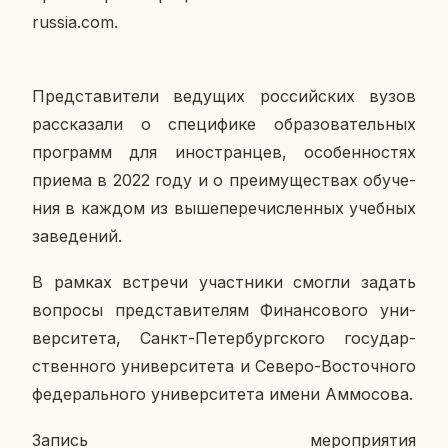
russia.com.
Пред­ста­ви­те­ли ве­ду­щих рос­сий­ских вузов
рас­ска­за­ли о спе­ци­фи­ке об­ра­зо­ва­тель­ных
про­грамм для ино­стран­цев, осо­бен­но­стях
приема в 2022 году и о пре­иму­ще­ствах обу­че­
ния в каждом из вы­ше­пе­ре­чис­лен­ных учеб­ных
за­ве­де­ний.
В рамках встре­чи участ­ни­ки смогли задать
во­про­сы пред­ста­ви­те­лям Фи­нан­со­во­го уни­
вер­си­те­та, Санкт-Пе­тер­бург­ско­го го­су­дар­
ствен­но­го уни­вер­си­те­та и Северо-Во­сточ­но­го
фе­де­раль­но­го уни­вер­си­те­та имени Ам­мо­со­ва.
Запись ме­ро­при­я­тия