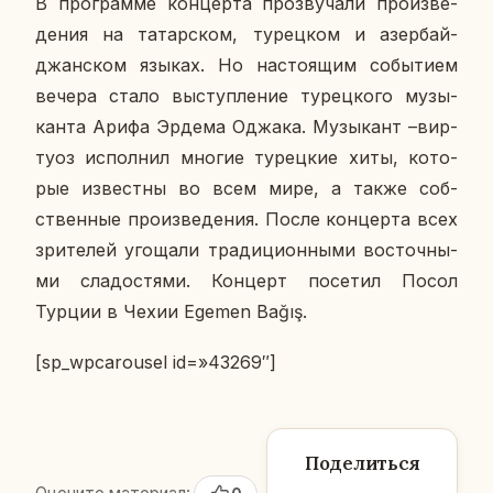
В про­грам­ме кон­цер­та про­зву­ча­ли про­из­ве­
де­ния на та­тар­ском, ту­рец­ком и азер­бай­
джан­ском языках. Но на­сто­я­щим со­бы­ти­ем
вечера стало вы­ступ­ле­ние ту­рец­ко­го му­зы­
кан­та Арифа Эрдема Оджака. Му­зы­кант –вир­
ту­оз ис­пол­нил многие ту­рец­кие хиты, ко­то­
рые из­вест­ны во всем мире, а также соб­
ствен­ные про­из­ве­де­ния. После кон­цер­та всех
зри­те­лей уго­ща­ли тра­ди­ци­он­ны­ми во­сточ­ны­
ми сла­до­стя­ми. Кон­церт по­се­тил Посол
Турции в Чехии Egemen Bağış.
[sp_wpcarousel id=»43269″]
Поделиться