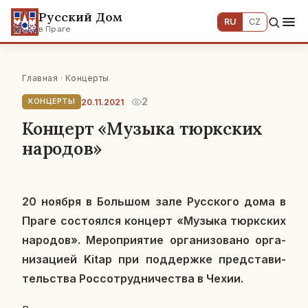
Русский Дом
RU
CZ
в Праге
Главная
·
Концерты
2
20.11.2021
КОНЦЕРТЫ
Концерт «Музыка тюркских
народов»
20 ноября в Боль­шом зале Рус­ско­го дома в
Праге со­сто­ял­ся кон­церт «Музыка тюрк­ских
на­ро­дов». Ме­ро­при­я­тие ор­га­ни­зо­ва­но ор­га­
ни­за­ци­ей Kitap при под­держ­ке пред­ста­ви­
тель­ства Рос­со­труд­ни­че­ства в Чехии.