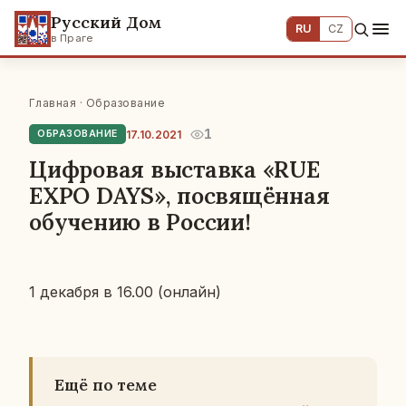
Русский Дом
RU
CZ
в Праге
Главная
·
Образование
1
17.10.2021
ОБРАЗОВАНИЕ
Цифровая выставка «RUE
EXPO DAYS», посвящённая
обучению в России!
1 де­каб­ря в 16.00 (онлайн)
Ещё по теме