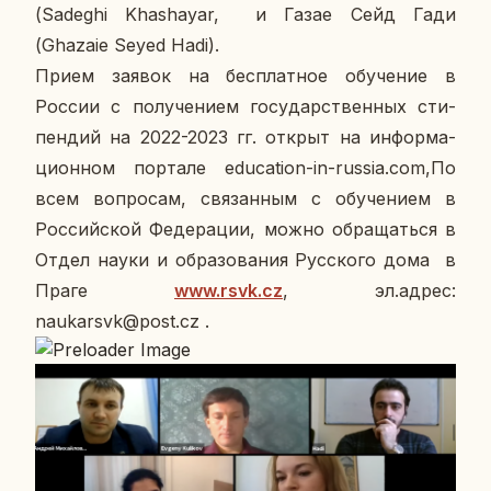
(Sadeghi Khashayar, и Газае Сейд Гади
(Ghazaie Seyed Hadi).
Прием заявок на бес­плат­ное обу­че­ние в
России с по­лу­че­ни­ем го­су­дар­ствен­ных сти­
пен­дий на 2022-2023 гг. открыт на ин­фор­ма­
ци­он­ном пор­та­ле education-in-russia.com,По
всем во­про­сам, свя­зан­ным с обу­че­ни­ем в
Рос­сий­ской Фе­де­ра­ции, можно об­ра­щать­ся в
Отдел науки и об­ра­зо­ва­ния Рус­ско­го дома в
Праге
www.rsvk.cz
, эл.адрес:
naukarsvk@post.cz .