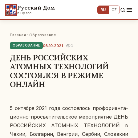
Русский Дом
RU
CZ
в Праге
Главная
·
Образование
1
06.10.2021
ОБРАЗОВАНИЕ
ДЕНЬ РОССИЙСКИХ
АТОМНЫХ ТЕХНОЛОГИЙ
CОСТОЯЛСЯ В РЕЖИМЕ
ОНЛАЙН
5 ок­тяб­ря 2021 года со­сто­я­лось профори­ен­та­
ци­он­но-про­све­ти­тель­ское ме­ро­при­я­тие ДЕНЬ
РОС­СИЙ­СКИХ АТОМ­НЫХ ТЕХ­НО­ЛО­ГИЙ в
Чехии, Бол­га­рии, Вен­грии, Сербии, Сло­ва­кии