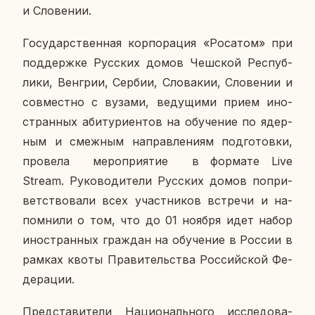
и Сло­ве­нии.
Го­су­дар­ствен­ная кор­по­ра­ция «Ро­са­том» при
под­держ­ке Рус­ских домов Чеш­ской Рес­пуб­
ли­ки, Вен­грии, Сербии, Сло­ва­кии, Сло­ве­нии и
сов­мест­но с вузами, ве­ду­щи­ми прием ино­
стран­ных аби­ту­ри­ен­тов на обу­че­ние по ядер­
ным и смеж­ным на­прав­ле­ни­ям под­го­тов­ки,
про­ве­ла ме­ро­при­я­тие в фор­ма­те Live
Stream. Ру­ко­во­ди­те­ли Рус­ских домов по­при­
вет­ство­ва­ли всех участ­ни­ков встре­чи и на­
пом­ни­ли о том, что до 01 ноября идет набор
ино­стран­ных граж­дан на обу­че­ние в России в
рамках квоты Пра­ви­тель­ства Рос­сий­ской Фе­
де­ра­ции.
Пред­ста­ви­те­ли На­ци­о­наль­но­го ис­сле­до­ва­