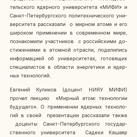
тель­ско­го ядер­но­го уни­вер­си­те­та «МИФИ» и
Санкт-Пе­тер­бург­ско­го по­ли­тех­ни­че­ско­го уни­
вер­си­те­та рас­ска­за­ли о мирном атоме и его
ши­ро­ком при­ме­не­нии в со­вре­мен­ном мире,
по­зна­ко­ми­ли участ­ни­ков с рос­сий­ски­ми до­
сти­же­ни­я­ми в атом­ной от­рас­ли, по­де­ли­лись
ин­фор­ма­ци­ей об уни­вер­си­те­тах, го­то­вя­щих
спе­ци­а­ли­стов в об­ла­сти энер­ге­ти­ки и ядер­
ных тех­но­ло­гий.
Ев­ге­ний Ку­ли­ков (доцент НИЯУ МИФИ)
прочел лекцию «Мирный атом: тех­но­ло­гии
бу­ду­ще­го». О при­ме­не­нии ядер­ных тех­но­ло­
гий в своей пре­зен­та­ции рас­ска­за­ли также
до­цен­ты Санкт-Пе­тер­бург­ско­го го­су­дар­
ствен­но­го уни­вер­си­те­та Садехи Кашаяр