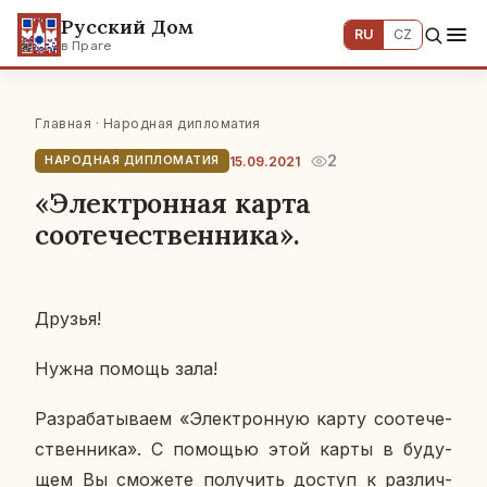
Русский Дом
RU
CZ
в Праге
Главная
·
Народная дипломатия
2
15.09.2021
НАРОДНАЯ ДИПЛОМАТИЯ
«Электронная карта
соотечественника».
Друзья!
Нужна помощь зала!
Раз­ра­ба­ты­ва­ем «Элек­трон­ную карту со­оте­че­
ствен­ни­ка». С по­мо­щью этой карты в бу­ду­
щем Вы смо­же­те по­лу­чить доступ к раз­лич­