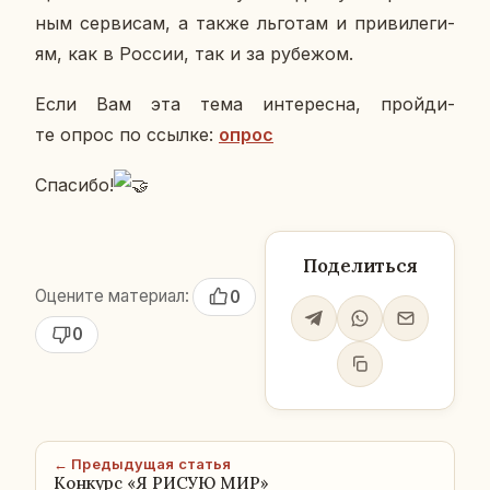
ным сер­ви­сам, а также льго­там и при­ви­ле­ги­
ям, как в России, так и за ру­бе­жом.
Если Вам эта тема ин­те­рес­на, прой­ди­
те опрос по ссылке:
опрос
Спа­си­бо!
Поделиться
Оцените материал:
0
0
← Предыдущая статья
Конкурс «Я РИСУЮ МИР»