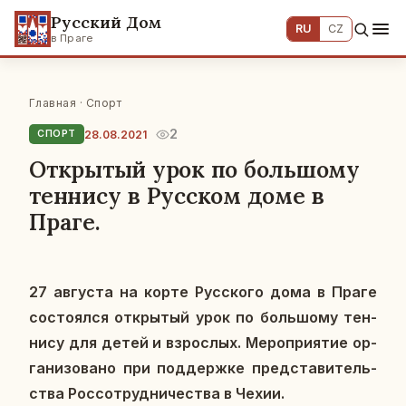
Русский Дом
RU
CZ
в Праге
Главная
·
Спорт
2
28.08.2021
СПОРТ
Открытый урок по большому
теннису в Русском доме в
Праге.
27 ав­гу­ста на корте Рус­ско­го дома в Праге
со­сто­ял­ся от­кры­тый урок по боль­шо­му тен­
ни­су для детей и взрос­лых. Ме­ро­при­я­тие ор­
га­ни­зо­ва­но при под­держ­ке пред­ста­ви­тель­
ства Рос­со­труд­ни­че­ства в Чехии.