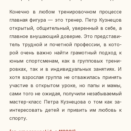
Ко­неч­но в любом тре­ни­ро­воч­ном про­цес­се
глав­ная фигура — это тренер. Петр Куз­не­цов
от­кры­тый, об­щи­тель­ный, уве­рен­ный в себе, а
глав­ное вну­ша­ю­щий до­ве­рие. Это пред­ста­ви­
тель труд­ной и по­чет­ной про­фес­сии, в ко­то­
рой очень важно найти гра­мот­ный подход к
юным спортс­ме­нам, как в груп­по­вых тре­ни­
ров­ках, так и в ин­ди­ви­ду­аль­ных за­ня­ти­ях. И
хотя взрос­лая группа не от­ва­жи­лась при­нять
уча­стие в от­кры­том уроке, но папы и мамы,
сами того не ожидая, по­лу­чи­ли неза­бы­ва­е­мый
мастер-класс Петра Куз­не­цо­ва о том как за­
ин­те­ре­со­вать детей и при­вить им любовь к
спорту.