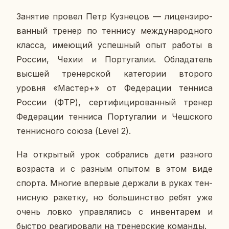
За­ня­тие провел Петр Куз­не­цов — ли­цен­зи­ро­
ван­ный тренер по тен­ни­су меж­ду­на­род­но­го
класса, име­ю­щий успеш­ный опыт работы в
России, Чехии и Пор­ту­га­лии. Об­ла­да­тель
высшей тре­нер­ской ка­те­го­рии вто­ро­го
уровня «Мастер+» от Фе­де­ра­ции тен­ни­са
России (ФТР), сер­ти­фи­ци­ро­ван­ный тренер
Фе­де­ра­ции тен­ни­са Пор­ту­га­лии и Чеш­ско­го
тен­нис­но­го союза (Level 2).
На от­кры­тый урок со­бра­лись дети раз­но­го
воз­рас­та и с разным опытом в этом виде
спорта. Многие впер­вые дер­жа­ли в руках тен­
нис­ную ра­кет­ку, но боль­шин­ство ребят уже
очень ловко управ­ля­лись с ин­вен­та­рем и
быстро ре­а­ги­ро­ва­ли на тре­нер­ские ко­ман­ды.