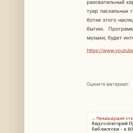
ра­зо­ва­тель­ный х
ту­ар пас­халь­ных 
бот­ке этого на­сле­
бы­тию. Про­грам­
музыки, будет ин­те
https://www.youtu
Оцените материал:
← Предыдущая ста
Видеолекторий П
библиотеки – к 8