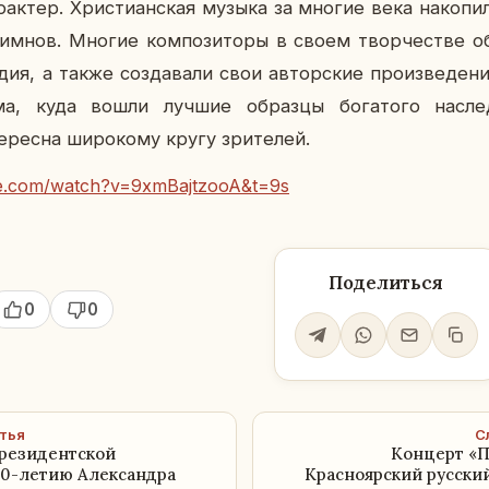
а­рак­тер. Хри­сти­ан­ская музыка за многие века на­ко­пи
гимнов. Многие ком­по­зи­то­ры в своем твор­че­стве об
дия, а также со­зда­ва­ли свои ав­тор­ские про­из­ве­де­н
ма, куда вошли лучшие об­раз­цы бо­га­то­го на­сле­д
­рес­на ши­ро­ко­му кругу зри­те­лей.
be.com/watch?v=9xmBajtzooA&t=9s
Поделиться
0
0
тья
С
резидентской
Концерт «
00-летию Александра
Красноярский русский