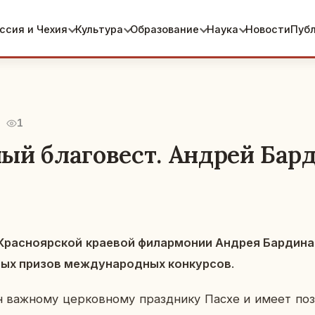
ссия и Чехия
Культура
Образование
Наука
Новости
Пуб
1
ый благовест. Андрей Бар
рас­но­яр­ской кра­е­вой фи­лар­мо­нии Андрея Бар­ди­на, 
­ных призов меж­ду­на­род­ных кон­кур­сов
.
 важ­но­му цер­ков­но­му празд­ни­ку Пасхе и имеет по­з