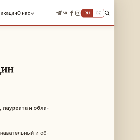
ликации
О нас
RU
CZ
дин
ла­у­ре­а­та и об­ла­
на­ва­тель­ный и об­