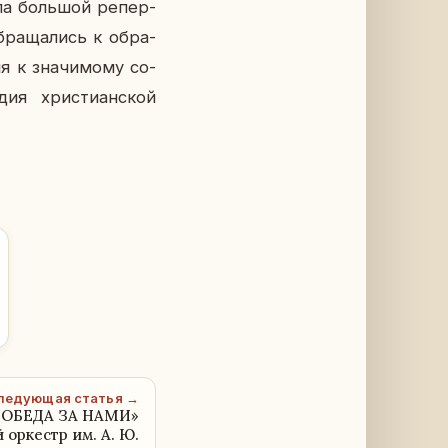
­ла боль­шой ре­пер­
­ра­ща­лись к об­ра­
ия к зна­чи­мо­му со­
ия хри­сти­ан­ской
ледующая статья →
ПОБЕДА ЗА НАМИ»
 оркестр им. А. Ю.