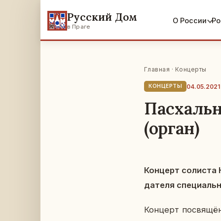
Русский Дом
О России
Ро
в Праге
Главная
·
Концерты
04.05.2021
КОНЦЕРТЫ
Пасхальн
(орган)
Кон­церт со­ли­ста К
да­те­ля спе­ци­аль
Кон­церт по­свя­щён