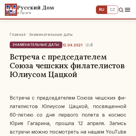
Русский Дом
RU
CZ
в Праге
Главная
·
Знаменательные даты
4
12.04.2021
ЗНАМЕНАТЕЛЬНЫЕ ДАТЫ
Встреча с председателем
Союза чешских филателистов
Юлиусом Цацкой
Встре­ча с пред­се­да­те­лем Союза чеш­ских фи­
ла­те­ли­стов Юли­усом Цацкой, по­свя­щен­ной
60-летию со дня пер­во­го полета в космос
Юрия Га­га­ри­на, прошла 12 апреля. Запись
встре­чи можно по­смот­реть на нашем YouTube