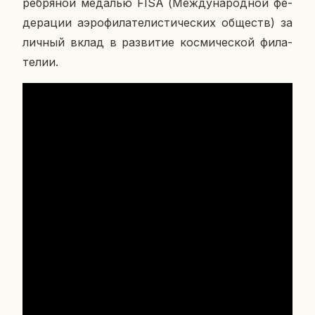
реб­ря­ной ме­да­лью FISA (Меж­ду­на­род­ной фе­
де­ра­ции аэро­фи­ла­те­ли­сти­че­ских об­ществ) за
личный вклад в раз­ви­тие кос­ми­че­ской фи­ла­
те­лии.