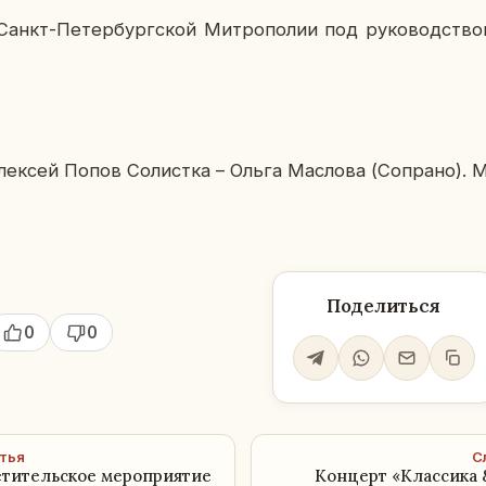
 Санкт-Пе­тер­бург­ской Мит­ро­по­лии под ру­ко­вод­ств
к­сей Попов Со­лист­ка – Ольга Мас­ло­ва (Cо­пра­но). М
Поделиться
0
0
тья
С
етительское мероприятие
Концерт «Классика &