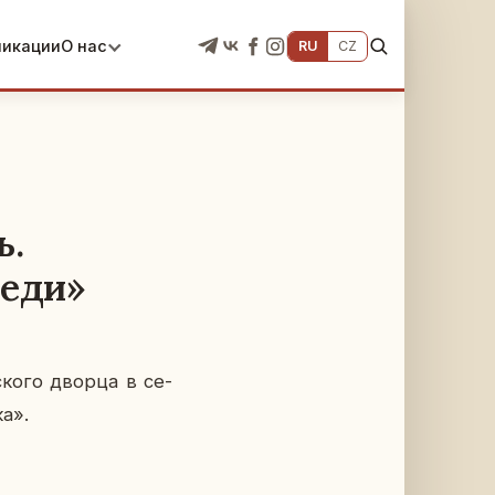
ликации
О нас
RU
CZ
ь.
веди»
ско­го дворца в се­
ка».