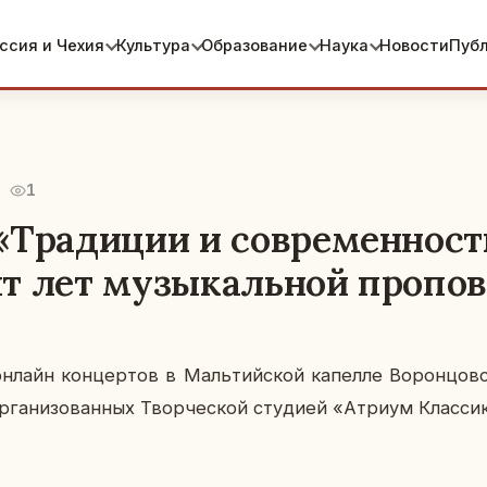
ссия и Чехия
Культура
Образование
Наука
Новости
Пуб
1
«Традиции и современност
т лет музыкальной пропо
лайн кон­цер­тов в Маль­тий­ской ка­пел­ле Во­рон­цов­
р­га­ни­зо­ван­ных Твор­че­ской сту­ди­ей «Атриум Клас­си­