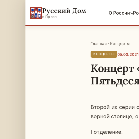
Русский Дом
О России
Ро
в Праге
Главная
·
Концерты
05.03.2021
КОНЦЕРТЫ
Концерт 
Пятьдеся
Второй из серии он
вер­ной сто­ли­це, о
I от­де­ле­ние.