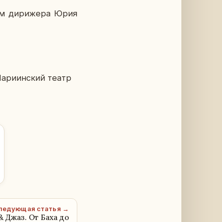
ом ди­ри­же­ра Юрия
а­ри­ин­ский театр
ледующая статья →
 Джаз. От Баха до