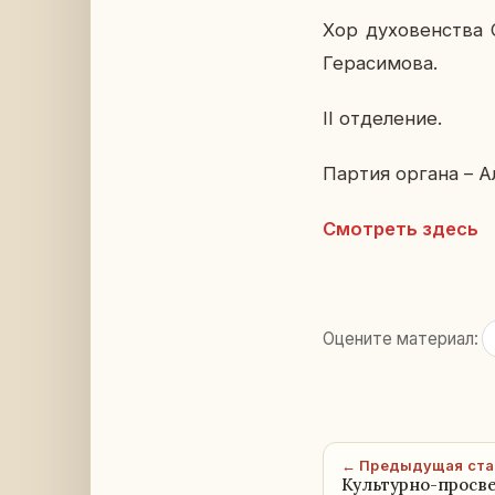
Хор ду­хо­вен­ства
Ге­ра­си­мо­ва.
II от­де­ле­ние.
Партия органа – Але
Смот­реть здесь
Оцените материал:
← Предыдущая ста
Культурно-просв