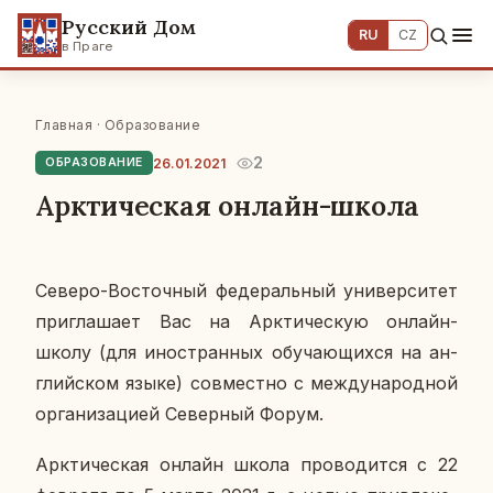
Русский Дом
RU
CZ
в Праге
Главная
·
Образование
2
26.01.2021
ОБРАЗОВАНИЕ
Арктическая онлайн-школа
Северо-Во­сточ­ный фе­де­раль­ный уни­вер­си­тет
при­гла­ша­ет Вас на Арк­ти­че­скую онлайн-
школу (для ино­стран­ных обу­ча­ю­щих­ся на ан­
глий­ском языке) сов­мест­но с меж­ду­на­род­ной
ор­га­ни­за­ци­ей Се­вер­ный Форум.
Арк­ти­че­ская онлайн школа про­во­дит­ся с 22