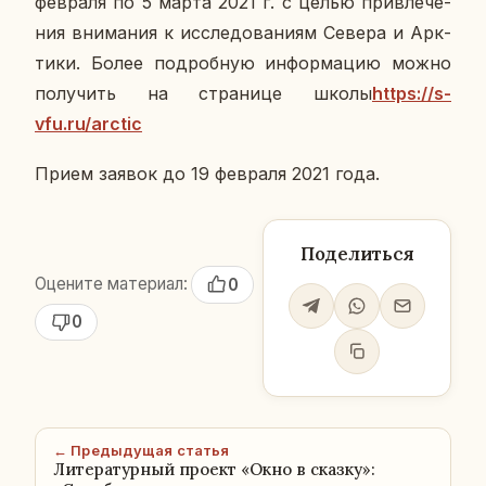
фев­ра­ля по 5 марта 2021 г. с целью при­вле­че­
ния вни­ма­ния к ис­сле­до­ва­ни­ям Севера и Арк­
ти­ки. Более по­дроб­ную ин­фор­ма­цию можно
по­лу­чить на стра­ни­це школы
https://s-
vfu.ru/arctic
Прием заявок до 19 фев­ра­ля 2021 года.
Поделиться
Оцените материал:
0
0
← Предыдущая статья
Литературный проект «Окно в сказку»: