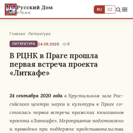
Русский Дом
RU
CZ
в Праге
Главная
·
Литература
4
24.09.2020
ЛИТЕРАТУРА
В РЦНК в Праге прошла
первая встреча проекта
«Литкафе»
24 сен­тяб­ря 2020 года
в Хру­сталь­ном зале Рос­
сий­ско­го центра науки и куль­ту­ры в Праге со­
сто­я­лась первая встре­ча праж­ских кни­го­ма­нов
про­ек­та «Лит­ка­фе». Ме­ро­при­я­тие под­го­тов­ле­но
и про­ве­де­но при под­держ­ке пред­ста­ви­тель­ства