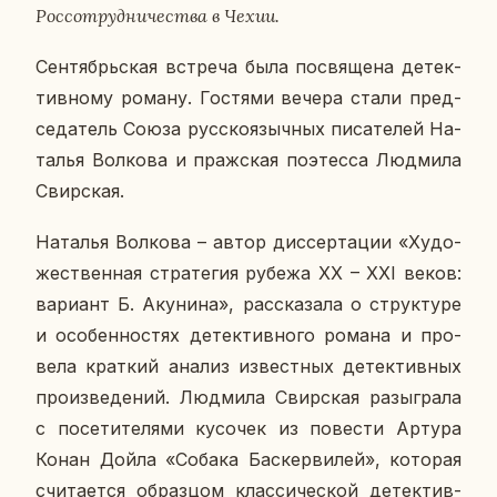
Рос­со­труд­ни­че­ства в Чехии.
Сен­тябрь­ская встре­ча была по­свя­ще­на де­тек­
тив­но­му роману. Го­стя­ми вечера стали пред­
се­да­тель Союза рус­ско­языч­ных пи­са­те­лей На­
та­лья Вол­ко­ва и праж­ская по­этес­са Люд­ми­ла
Свир­ская.
На­та­лья Вол­ко­ва – автор дис­сер­та­ции «Ху­до­
же­ствен­ная стра­те­гия рубежа XX – XXI веков:
ва­ри­ант Б. Аку­ни­на», рас­ска­за­ла о струк­ту­ре
и осо­бен­но­стях де­тек­тив­но­го романа и про­
ве­ла крат­кий анализ из­вест­ных де­тек­тив­ных
про­из­ве­де­ний. Люд­ми­ла Свир­ская разыг­ра­ла
с по­се­ти­те­ля­ми ку­со­чек из по­ве­сти Артура
Конан Дойла «Собака Бас­кер­ви­лей», ко­то­рая
счи­та­ет­ся об­раз­цом клас­си­че­ской де­тек­тив­