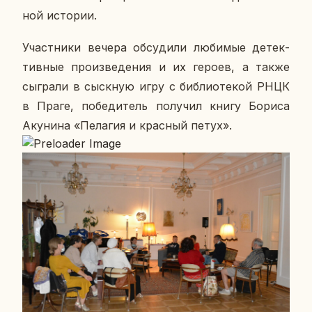
ной ис­то­рии.
Участ­ни­ки вечера об­су­ди­ли лю­би­мые де­тек­
тив­ные про­из­ве­де­ния и их героев, а также
сыг­ра­ли в сыск­ную игру с биб­лио­те­кой РНЦК
в Праге, по­бе­ди­тель по­лу­чил книгу Бориса
Аку­ни­на «Пе­ла­гия и крас­ный петух».