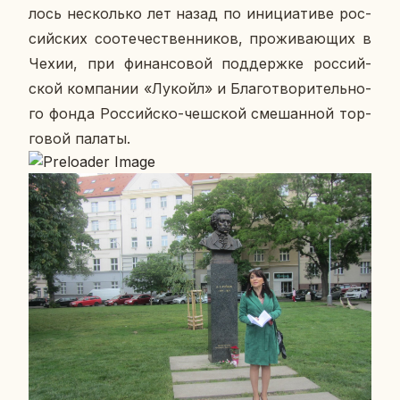
лось несколь­ко лет назад по ини­ци­а­ти­ве рос­
сий­ских со­оте­че­ствен­ни­ков, про­жи­ва­ю­щих в
Чехии, при фи­нан­со­вой под­держ­ке рос­сий­
ской ком­па­нии «Лукойл» и Бла­го­тво­ри­тель­но­
го фонда Рос­сий­ско-чеш­ской сме­шан­ной тор­
го­вой палаты.