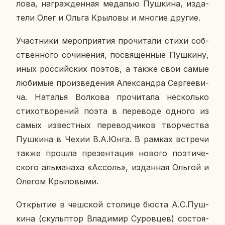
ло­ва, на­граж­ден­ная ме­да­лью Пуш­ки­на, из­да­
те­ли Олег и Ольга Кры­ло­вы и многие другие.
Участ­ни­ки ме­ро­при­я­тия про­чи­та­ли стихи соб­
ствен­но­го со­чи­не­ния, по­свя­щен­ные Пуш­ки­ну,
иных рос­сий­ских поэтов, а также свои самые
лю­би­мые про­из­ве­де­ния Алек­сандра Сер­ге­е­ви­
ча. На­та­лья Вол­ко­ва про­чи­та­ла несколь­ко
сти­хо­тво­ре­ний поэта в пе­ре­во­де одного из
самых из­вест­ных пе­ре­вод­чи­ков твор­че­ства
Пуш­ки­на в Чехии В.А.Юнга. В рамках встре­чи
также прошла пре­зен­та­ция нового по­э­ти­че­
ско­го аль­ма­на­ха «Ассоль», из­дан­ная Ольгой и
Олегом Кры­ло­вы­ми.
От­кры­тие в чеш­ской сто­ли­це бюста А.С.Пуш­
ки­на (скуль­птор Вла­ди­мир Су­ров­цев) со­сто­я­