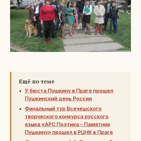
Ещё по теме
У бюста Пушкину в Праге прошел
Пушкинский день России
Финальный тур Всечешского
творческого конкурса русского
языка «АРС Поэтика – Памятник
Пушкину» прошел в РЦНК в Праге