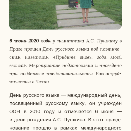
6 июня 2020
года
у па­мят­ни­ка А.С. Пуш­ки­ну в
Праге прошел День рус­ско­го языка под по­э­ти­че­
ским на­зва­ни­ем «При­ди­те вновь, года моей
весны!». Ме­ро­при­я­тие под­го­тов­ле­но и про­ве­де­но
при под­держ­ке пред­ста­ви­тель­ства Рос­со­труд­
ни­че­ства в Чехии.
День рус­ско­го языка — меж­ду­на­род­ный день,
по­свя­щён­ный рус­ско­му языку, он учре­ждён
ООН в 2010 году и от­ме­ча­ет­ся 6 июня —
в день рож­де­ния А.С. Пуш­ки­на. В этот празд­
но­ва­ние прошло в рамках меж­ду­на­род­но­го