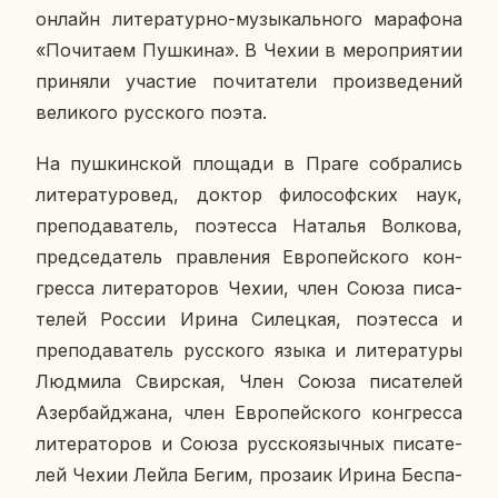
онлайн ли­те­ра­тур­но-му­зы­каль­но­го ма­ра­фо­на
«По­чи­та­ем Пуш­ки­на». В Чехии в ме­ро­при­я­тии
при­ня­ли уча­стие по­чи­та­те­ли про­из­ве­де­ний
ве­ли­ко­го рус­ско­го поэта.
На пуш­кин­ской пло­ща­ди в Праге со­бра­лись
ли­те­ра­ту­ро­вед, доктор фи­ло­соф­ских наук,
пре­по­да­ва­тель, по­этес­са На­та­лья Вол­ко­ва,
пред­се­да­тель прав­ле­ния Ев­ро­пей­ско­го кон­
грес­са ли­те­ра­то­ров Чехии, член Союза пи­са­
те­лей России Ирина Си­лец­кая, по­этес­са и
пре­по­да­ва­тель рус­ско­го языка и ли­те­ра­ту­ры
Люд­ми­ла Свир­ская, Член Союза пи­са­те­лей
Азер­бай­джа­на, член Ев­ро­пей­ско­го кон­грес­са
ли­те­ра­то­ров и Союза рус­ско­языч­ных пи­са­те­
лей Чехии Лейла Бегим, про­за­ик Ирина Бес­па­