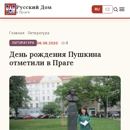
Русский Дом
RU
CZ
в Праге
Главная
·
Литература
4
06.06.2020
ЛИТЕРАТУРА
День рождения Пушкина
отметили в Праге