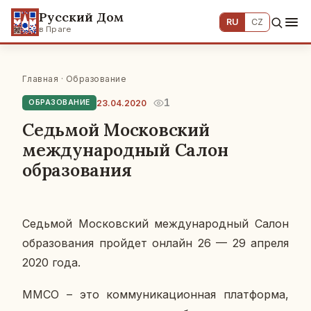
Русский Дом
RU
CZ
в Праге
Главная
·
Образование
1
23.04.2020
ОБРАЗОВАНИЕ
Седьмой Московский
международный Салон
образования
Седь­мой Мос­ков­ский меж­ду­на­род­ный Салон
об­ра­зо­ва­ния прой­дет онлайн 26 — 29 апреля
2020 года.
ММСО – это ком­му­ни­ка­ци­он­ная плат­фор­ма,