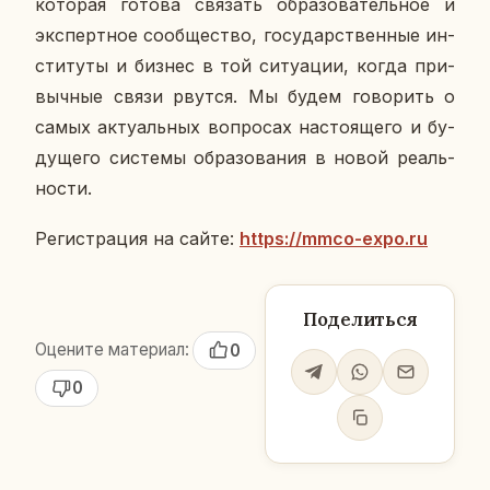
ко­то­рая готова свя­зать об­ра­зо­ва­тель­ное и
экс­перт­ное со­об­ще­ство, го­су­дар­ствен­ные ин­
сти­ту­ты и бизнес в той си­ту­а­ции, когда при­
выч­ные связи рвутся. Мы будем го­во­рить о
самых ак­ту­аль­ных во­про­сах на­сто­я­ще­го и бу­
ду­ще­го си­сте­мы об­ра­зо­ва­ния в новой ре­аль­
но­сти.
Ре­ги­стра­ция на сайте:
https://mmco-expo.ru
Поделиться
Оцените материал:
0
0