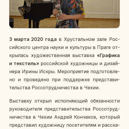
3 марта 2020 года
в Хру­сталь­ном зале Рос­
сий­ско­го центра науки и куль­ту­ры в Праге от­
кры­лась ху­до­же­ствен­ная вы­став­ка
«Гра­фи­ка
и тек­стиль»
рос­сий­ской ху­дож­ни­цы и ди­зай­
не­ра Ирины Искры. Ме­ро­при­я­тие под­го­тов­ле­
но и про­ве­де­но при под­держ­ке пред­ста­ви­
тель­ства Рос­со­труд­ни­че­ства в Чехии.
Вы­став­ку открыл ис­пол­ня­ю­щий обя­зан­но­сти
ру­ко­во­ди­те­ля пред­ста­ви­тель­ства Рос­со­труд­
ни­че­ства в Чехии Андрей Кон­ча­ков, ко­то­рый
пред­ста­вил ху­дож­ни­цу по­се­ти­те­лям и рас­ска­