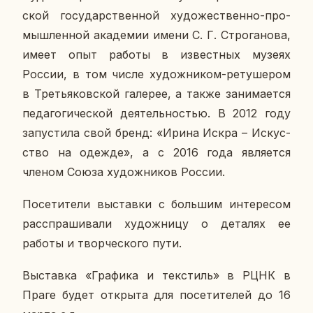
ской го­су­дар­ствен­ной ху­до­же­ствен­но-про­
мыш­лен­ной ака­де­мии имени С. Г. Стро­га­но­ва,
имеет опыт работы в из­вест­ных музеях
России, в том числе ху­дож­ни­ком-ре­ту­ше­ром
в Тре­тья­ков­ской га­ле­рее, а также за­ни­ма­ет­ся
пе­да­го­ги­че­ской де­я­тель­но­стью. В 2012 году
за­пу­сти­ла свой бренд: «Ирина Искра – Ис­кус­
ство на одежде», а с 2016 года яв­ля­ет­ся
членом Союза ху­дож­ни­ков России.
По­се­ти­те­ли вы­став­ки с боль­шим ин­те­ре­сом
рас­спра­ши­ва­ли ху­дож­ни­цу о де­та­лях ее
работы и твор­че­ско­го пути.
Вы­став­ка «Гра­фи­ка и тек­стиль» в РЦНК в
Праге будет от­кры­та для по­се­ти­те­лей до 16