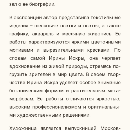
зал о ее био­гра­фии.
В экс­по­зи­ции автор пред­ста­ви­ла тек­стиль­ные
из­де­лия – шел­ко­вые платки и платья, а также
гра­фи­ку, ак­ва­рель и мас­ля­ную жи­во­пись. Ее
работы ха­рак­те­ри­зу­ют­ся яркими цве­точ­ны­ми
мо­ти­ва­ми и вы­ра­зи­тель­ны­ми крас­ка­ми. По
словам самой Ирины Искры, она чер­па­ет
вдох­но­ве­ние из живой при­ро­ды, стре­мясь по­
гру­зить зри­те­лей в мир цвета. В своем твор­
че­стве Ирина Искра уде­ля­ет особое вни­ма­ние
бо­та­ни­че­ским формам и рас­ти­тель­ным ме­та­
мор­фо­зам. Её работы от­ли­ча­ют­ся яр­ко­стью,
вы­со­ким про­фес­си­о­на­лиз­мом и ори­ги­наль­ны­
ми ху­до­же­ствен­ны­ми ре­ше­ни­я­ми.
Ху­дож­ни­ца яв­ля­ет­ся вы­пуск­ни­цей Мос­ков­