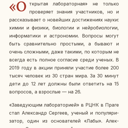
«О
т­кры­тая ла­бо­ра­тор­ная» не только
про­ве­ря­ет знания участ­ни­ков, но и
рас­ска­зы­ва­ет о но­вей­ших до­сти­же­ни­ях науки:
химии и физики, био­ло­гии и ней­ро­био­ло­гии,
ин­фор­ма­ти­ки и аст­ро­но­мии. Во­про­сы могут
быть срав­ни­тель­но про­сты­ми, а бывают и
очень слож­ны­ми, даже такими, по ко­то­рым не
всегда есть полное со­гла­сие среди ученых. В
2019 году в акции при­ня­ли уча­стие более 200
тысяч че­ло­век из 30 стран мира. За 30 минут
дети до 12 лет должны были от­ве­тить на 15
во­про­сов, а взрос­лые — на 26.
«За­ве­ду­ю­щим ла­бо­ра­то­ри­ей» в РЦНК в Праге
стал Алек­сандр Сер­ге­ев, ученый и по­пу­ля­ри­
за­тор, один из ос­но­ва­те­лей «Лабы». Алек­