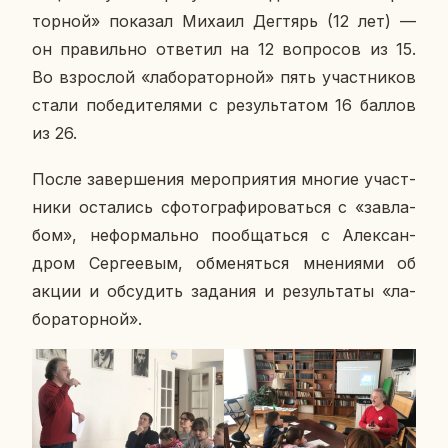
тор­ной» по­ка­зал Михаил Дег­тярь (12 лет) —
он пра­виль­но от­ве­тил на 12 во­про­сов из 15.
Во взрос­лой «ла­бо­ра­тор­ной» пять участ­ни­ков
стали по­бе­ди­те­ля­ми с ре­зуль­та­том 16 баллов
из 26.
После за­вер­ше­ния ме­ро­при­я­тия многие участ­
ни­ки оста­лись сфо­то­гра­фи­ро­вать­ся с «зав­ла­
бом», нефор­маль­но по­об­щать­ся с Алек­сан­
дром Сер­ге­е­вым, об­ме­нять­ся мне­ни­я­ми об
акции и об­су­дить за­да­ния и ре­зуль­та­ты «ла­
бо­ра­тор­ной».