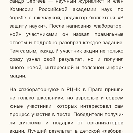
сандр Сер­ге­ев — на­уч­ный жур­на­лист и член
Ко­мис­сии Рос­сий­ской ака­де­мии наук по
борьбе с лже­на­у­кой, ре­дак­тор бюл­ле­те­ня «В
защиту науки». После на­пи­са­ния «ла­бо­ра­тор­
ной» участ­ни­ка­ми он назвал пра­виль­ные
ответы и по­дроб­но разо­брал каждое за­да­ние.
Тем самым, каждый участ­ник акции не только
сразу узнал свой ре­зуль­тат, но и по­лу­чил
много новой, ин­те­рес­ной и по­лез­ной ин­фор­
ма­ции.
На «ла­бо­ра­тор­ную» в РЦНК в Праге пришли
не только школь­ни­ки, но взрос­лые и совсем
юные участ­ни­ки, ко­то­рых ин­те­ре­со­вал сам
про­цесс уча­стия в тесте. По­бе­ди­те­ли по­лу­чи­
ли ди­пло­мы и по­дар­ки от ор­га­ни­за­то­ров
акции. Лучший ре­зуль­тат в дет­ской «ла­бо­ра­