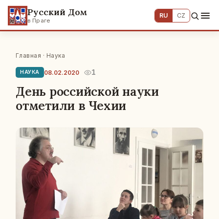
Русский Дом
RU
CZ
в Праге
Главная
·
Наука
1
08.02.2020
НАУКА
День российской науки
отметили в Чехии