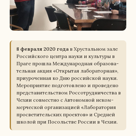
8 фев­ра­ля 2020 года
в Хру­сталь­ном зале
Рос­сий­ско­го центра науки и куль­ту­ры в
Праге прошла Меж­ду­на­род­ная об­ра­зо­ва­
тель­ная акция «От­кры­тая ла­бо­ра­тор­ная»,
при­уро­чен­ная ко Дню рос­сий­ской науки.
Ме­ро­при­я­тие под­го­тов­ле­но и про­ве­де­но
пред­ста­ви­тель­ством Рос­со­труд­ни­че­ства в
Чехии сов­мест­но с Ав­то­ном­ной неком­
мер­че­ской ор­га­ни­за­ци­ей «Ла­бо­ра­то­рия
про­све­ти­тель­ских про­ек­тов» и Сред­ней
школой при По­соль­стве России в Чехии.