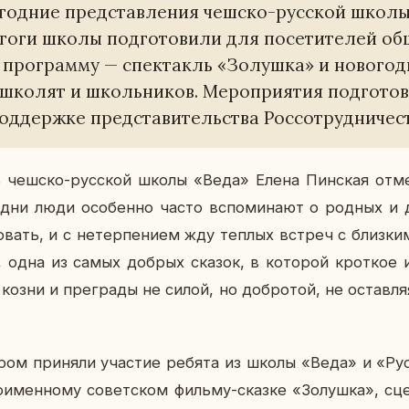
год­ние пред­став­ле­ния чешско-рус­ской школы
а­го­ги школы под­го­то­ви­ли для по­се­ти­те­лей о
про­грам­му — спек­такль «Зо­луш­ка» и но­во­год
шко­лят и школь­ни­ков. Ме­ро­при­я­тия под­го­тов
од­держ­ке пред­ста­ви­тель­ства Рос­со­труд­ни­че­
ель чешско-рус­ской школы «Веда» Елена Пин­ская от­ме
е дни люди осо­бен­но часто вспо­ми­на­ют о родных и
о­вать, и с нетер­пе­ни­ем жду теплых встреч с близ­ки
, одна из самых добрых сказок, в ко­то­рой крот­кое 
е козни и пре­гра­ды не силой, но доб­ро­той, не остав­
о­ром при­ня­ли уча­стие ребята из школы «Веда» и «Рус
о­имен­но­му со­вет­ском фильму-сказке «Зо­луш­ка», сце­