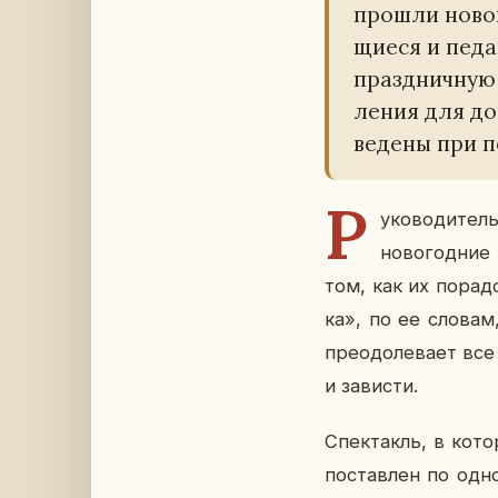
прошли но­во­
щи­е­ся и пе­д
празд­нич­ную 
ле­ния для до­
ве­де­ны при п
Р
у­ко­во­ди­т
но­во­год­ни
том, как их по­ра­д
ка», по ее словам
пре­одо­ле­ва­ет вс
и за­ви­сти.
Спек­такль, в ко­т
по­став­лен по од­н