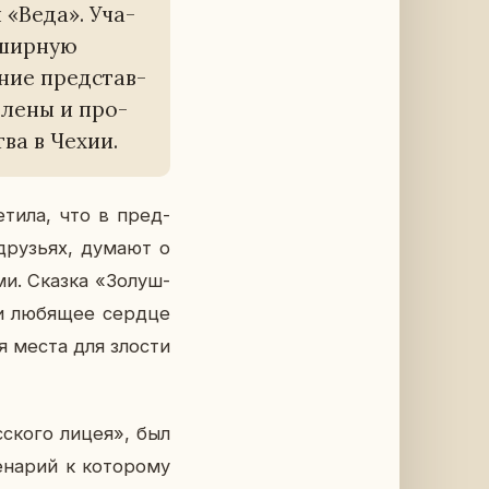
 «Веда». Уча­
б­шир­ную
­ние пред­став­
­ле­ны и про­
ства в Чехии.
­ти­ла, что в пред­
 дру­зьях, думают о
­ми. Сказка «Зо­луш­
и лю­бя­щее сердце
ляя места для злости
­ско­го лицея», был
на­рий к ко­то­ро­му