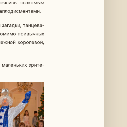
е­я­лись зна­ко­мым
п­ло­дис­мен­та­ми.
за­гад­ки, тан­це­ва­
 помимо при­выч­ных
еж­ной ко­ро­ле­вой,
 ма­лень­ких зри­те­