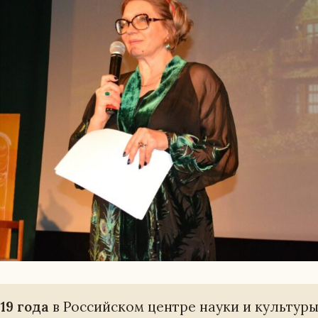
019 года
в Рос­сий­ском центре науки и куль­ту­р