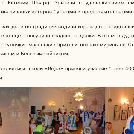
ург Ев­ге­ний Шварц. Зри­те­ли с удо­воль­стви­ем см
­ва­ли юных ак­те­ров бур­ны­ми и про­дол­жи­тель­ны­ми а
ах дети по тра­ди­ции водили хо­ро­во­ды, от­га­ды­ва­ли 
 в конце – по­лу­чи­ли слад­кие по­дар­ки. В этом году,
у­роч­ки, ма­лень­кие зри­те­ли по­зна­ко­ми­лись со Сн
ви­ком и Ве­се­лым зай­чи­ком.
ро­при­я­ти­ях школы «Веда» при­ня­ли уча­стие более 400
й.