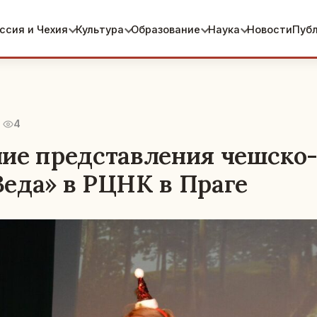
ссия и Чехия
Культура
Образование
Наука
Новости
Пуб
4
ие представления чешско
еда» в РЦНК в Праге