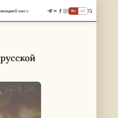
ликации
О нас
RU
CZ
-русской