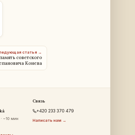
ледующая статья →
память советского
епановича Конева
Связь
ká
+420 233 370 479
· ~10 мин
Написать нам →