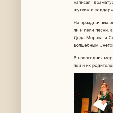
на­пи­сал дра­ма­т
шуткам и под­дер­жи
На празд­нич­ных елк
ли и пели песни, а
Деда Мороза и Сне­г
вол­шеб­ным Сне­го­
В но­во­год­них ме­
лей и их ро­ди­те­ле