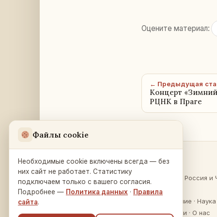
Оцените материал:
← Предыдущая ста
Концерт «Зимний
РЦНК в Праге
Файлы cookie
Необходимые cookie включены всегда — без
Разделы
Русский Дом
в Праге
них сайт не работает. Статистику
О России
·
Россия и 
подключаем только с вашего согласия.
Na Zátorce 16
Культура
Подробнее —
Политика данных
·
Правила
160 00 Praha 6
Образование
·
Наука
сайта
.
Публикации
·
О нас