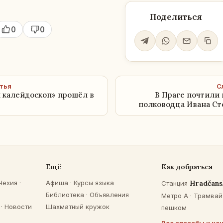
Поделиться
0
0
тья
С
 калейдоскоп» прошёл в
В Праге почтили 
полководца Ивана Ст
Ещё
Как добраться
Чехия
·
Афиша
·
Курсы языка
Hradčans
Станция
Библиотека
·
Объявления
Метро A · Трамвай 
·
Новости
Шахматный кружок
пешком