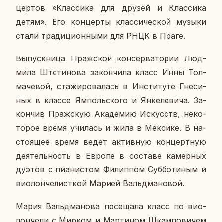
цер­тов «Клас­си­ка для друзей и Клас­си­ка
детям». Его кон­цер­ты клас­си­че­ской музыки
стали тра­ди­ци­он­ны­ми для РНЦК в Праге.
Вы­пуск­ни­ца Праж­ской кон­сер­ва­то­рии Люд­
ми­ла Ште­ти­но­ва за­кон­чи­ла класс Инны Тол­
ма­че­вой, ста­жи­ро­ва­лась в Ин­сти­ту­те Гне­си­
ных в классе Ям­поль­ско­го и Ян­ке­ле­ви­ча. За­
кон­чив Праж­скую Ака­де­мию Ис­кусств, неко­
то­рое время учи­лась и жила в Мек­си­ке. В на­
сто­я­щее время ведет ак­тив­ную кон­церт­ную
де­я­тель­ность в Европе в со­ста­ве ка­мер­ных
дуэтов с пи­а­ни­стом Фи­лип­пом Суб­бо­ти­ным и
ви­о­лон­че­лист­кой Марией Вальд­ма­но­вой.
Мария Вальд­ма­но­ва по­се­ща­ла класс по ви­о­
лон­че­ли с Мирком и Мар­ти­ном Шкам­по­ви­чем