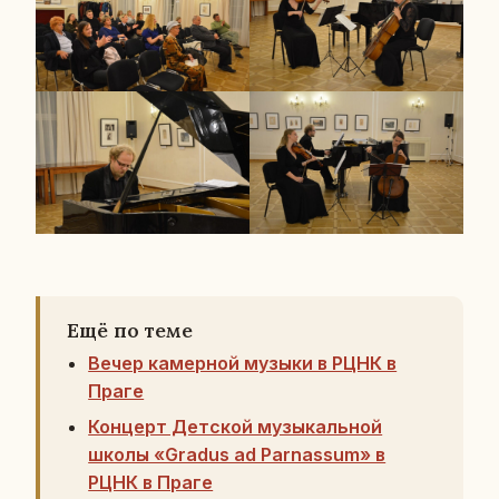
Ещё по теме
Вечер камерной музыки в РЦНК в
Праге
Концерт Детской музыкальной
школы «Gradus ad Parnassum» в
РЦНК в Праге