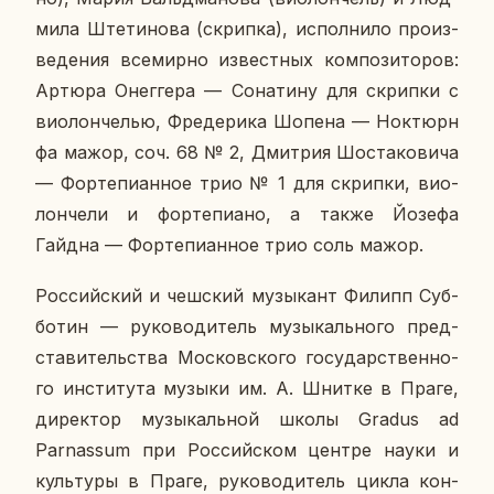
ми­ла Ште­ти­но­ва (скрип­ка), ис­пол­ни­ло про­из­
ве­де­ния все­мир­но из­вест­ных ком­по­зи­то­ров:
Артюра Онегге­ра — Со­на­ти­ну для скрип­ки с
ви­о­лон­че­лью, Фре­де­ри­ка Шопена — Нок­тюрн
фа мажор, соч. 68 № 2, Дмит­рия Шо­ста­ко­ви­ча
— Фор­те­пи­ан­ное трио № 1 для скрип­ки, ви­о­
лон­че­ли и фор­те­пи­а­но, а также Йозефа
Гайдна — Фор­те­пи­ан­ное трио соль мажор.
Рос­сий­ский и чеш­ский му­зы­кант Филипп Суб­
бо­тин — ру­ко­во­ди­тель му­зы­каль­но­го пред­
ста­ви­тель­ства Мос­ков­ско­го го­су­дар­ствен­но­
го ин­сти­ту­та музыки им. А. Шнитке в Праге,
ди­рек­тор му­зы­каль­ной школы Gradus ad
Parnassum при Рос­сий­ском центре науки и
куль­ту­ры в Праге, ру­ко­во­ди­тель цикла кон­