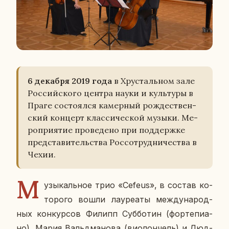
6 де­каб­ря 2019 года
в Хру­сталь­ном зале
Рос­сий­ско­го центра науки и куль­ту­ры в
Праге со­сто­ял­ся ка­мер­ный рож­де­ствен­
ский кон­церт клас­си­че­ской музыки. Ме­
ро­при­я­тие про­ве­де­но при под­держ­ке
пред­ста­ви­тель­ства Рос­со­труд­ни­че­ства в
Чехии.
М
у­зы­каль­ное трио «Cefeus», в состав ко­
то­ро­го вошли ла­у­ре­а­ты меж­ду­на­род­
ных кон­кур­сов Филипп Суб­бо­тин (фор­те­пи­а­
но), Мария Вальд­ма­но­ва (ви­о­лон­чель) и Люд­