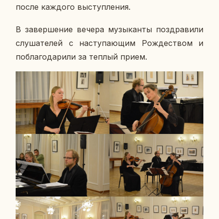
после каж­до­го вы­ступ­ле­ния.
В за­вер­ше­ние вечера му­зы­кан­ты по­здра­ви­ли
слу­ша­те­лей с на­сту­па­ю­щим Рож­де­ством и
по­бла­го­да­ри­ли за теплый прием.