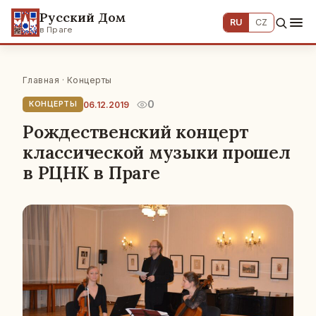
Русский Дом
RU
CZ
в Праге
Главная
·
Концерты
0
06.12.2019
КОНЦЕРТЫ
Рождественский концерт
классической музыки прошел
в РЦНК в Праге