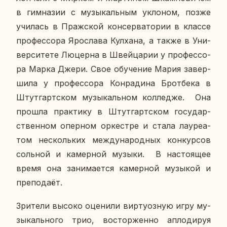
в гим­на­зии с му­зы­каль­ным укло­ном, позже
учи­лась в Праж­ской кон­сер­ва­то­рии в классе
про­фес­со­ра Яро­сла­ва Кул­ха­на, а также в Уни­
вер­си­те­те Лю­цер­на в Швей­ца­рии у про­фес­со­
ра Марка Джери. Свое обу­че­ние Мария за­вер­
ши­ла у про­фес­со­ра Ко­нра­ди­на Брот­бе­ка в
Штут­гарт­ском му­зы­каль­ном кол­ле­дже. Она
прошла прак­ти­ку в Штут­гарт­ском го­су­дар­
ствен­ном опер­ном ор­кест­ре и стала ла­у­ре­а­
том несколь­ких меж­ду­на­род­ных кон­кур­сов
соль­ной и ка­мер­ной музыки. В на­сто­я­щее
время она за­ни­ма­ет­ся ка­мер­ной му­зы­кой и
пре­по­да­ёт.
Зри­те­ли высоко оце­ни­ли вир­ту­оз­ную игру му­
зы­каль­но­го трио, вос­тор­жен­но ап­ло­ди­руя