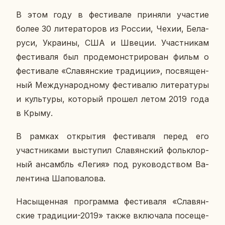
В этом году в фе­сти­ва­ле при­ня­ли уча­стие
более 30 ли­те­ра­то­ров из России, Чехии, Бе­ла­
ру­си, Укра­и­ны, США и Швеции. Участ­ни­кам
фе­сти­ва­ля был про­де­мон­стри­ро­ван фильм о
фе­сти­ва­ле «Сла­вян­ские тра­ди­ции», по­свя­щен­
ный Меж­ду­на­род­но­му фе­сти­ва­лю ли­те­ра­ту­ры
и куль­ту­ры, ко­то­рый прошел летом 2019 года
в Крыму.
В рамках от­кры­тия фе­сти­ва­ля перед его
участ­ни­ка­ми вы­сту­пил Сла­вян­ский фольк­лор­
ный ан­самбль «Легия» под ру­ко­вод­ством Ва­
лен­ти­на Ша­по­ва­ло­ва.
На­сы­щен­ная про­грам­ма фе­сти­ва­ля «Сла­вян­
ские тра­ди­ции-2019» также вклю­ча­ла по­се­ще­