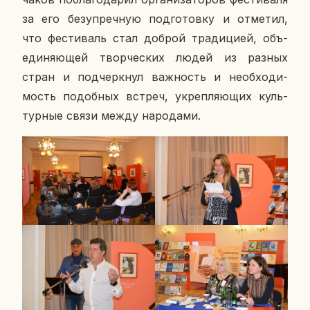
за его без­упреч­ную под­го­тов­ку и от­ме­тил,
что фе­сти­валь стал доброй тра­ди­ци­ей, объ­
еди­ня­ю­щей твор­че­ских людей из разных
стран и под­черк­нул важ­ность и необ­хо­ди­
мость по­доб­ных встреч, укреп­ля­ю­щих куль­
тур­ные связи между на­ро­да­ми.