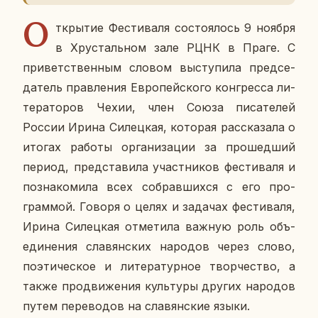
О
т­кры­тие Фе­сти­ва­ля со­сто­я­лось 9 ноября
в Хру­сталь­ном зале РЦНК в Праге. С
при­вет­ствен­ным словом вы­сту­пи­ла пред­се­
да­тель прав­ле­ния Ев­ро­пей­ско­го кон­грес­са ли­
те­ра­то­ров Чехии, член Союза пи­са­те­лей
России Ирина Си­лец­кая, ко­то­рая рас­ска­за­ла о
итогах работы ор­га­ни­за­ции за про­шед­ший
период, пред­ста­ви­ла участ­ни­ков фе­сти­ва­ля и
по­зна­ко­ми­ла всех со­брав­ших­ся с его про­
грам­мой. Говоря о целях и за­да­чах фе­сти­ва­ля,
Ирина Си­лец­кая от­ме­ти­ла важную роль объ­
еди­не­ния сла­вян­ских на­ро­дов через слово,
по­э­ти­че­ское и ли­те­ра­тур­ное твор­че­ство, а
также про­дви­же­ния куль­ту­ры других на­ро­дов
путем пе­ре­во­дов на сла­вян­ские языки.