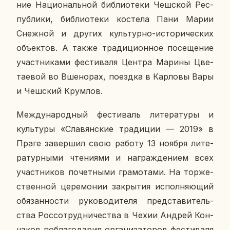
ние На­ци­о­наль­ной биб­лио­те­ки Чеш­ской Рес­
пуб­ли­ки, биб­лио­те­ки ко­сте­ла Пани Марии
Снеж­ной и других куль­тур­но-ис­то­ри­че­ских
объ­ек­тов. А также тра­ди­ци­он­ное по­се­ще­ние
участ­ни­ка­ми фе­сти­ва­ля Центра Марины Цве­
та­е­вой во Вше­но­рах, по­езд­ка в Кар­ло­вы Вары
и Чеш­ский Крум­лов.
Меж­ду­на­род­ный фе­сти­валь ли­те­ра­ту­ры и
куль­ту­ры «Сла­вян­ские тра­ди­ции — 2019» в
Праге за­вер­шил свою работу 13 ноября ли­те­
ра­тур­ны­ми чте­ни­я­ми и на­граж­де­ни­ем всех
участ­ни­ков по­чет­ны­ми гра­мо­та­ми. На тор­же­
ствен­ной це­ре­мо­нии за­кры­тия ис­пол­ня­ю­щий
обя­зан­но­сти ру­ко­во­ди­те­ля пред­ста­ви­тель­
ства Рос­со­труд­ни­че­ства в Чехии Андрей Кон­
ча­ков по­бла­го­да­рил ор­га­ни­за­то­ров фе­сти­ва­ля