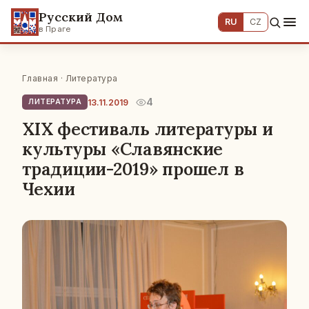
Русский Дом
RU
CZ
в Праге
Главная
·
Литература
4
13.11.2019
ЛИТЕРАТУРА
XIX фестиваль литературы и
культуры «Славянские
традиции-2019» прошел в
Чехии