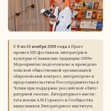
С 9 по 13 ноября 2019 года
в Праге
прошел XIX фе­сти­валь ли­те­ра­ту­ры и
куль­ту­ры «Сла­вян­ские тра­ди­ции-2019»
Ме­ро­при­я­тие под­го­тов­ле­но и про­ве­де­но
чеш­ской об­ще­ствен­ной ор­га­ни­за­ци­ей
«Ев­ро­пей­ский кон­гресс ли­те­ра­то­ров» и
пред­ста­ви­тель­ством Рос­со­труд­ни­че­ства в
Чехии при под­держ­ке рос­сий­ской «Ли­те­
ра­тур­ной газеты», Ли­те­ра­тур­но­го ин­сти­
ту­та имени А.М.Горь­ко­го и Со­об­ще­ства
вы­пуск­ни­ков Ли­те­ра­тур­но­го ин­сти­ту­та.