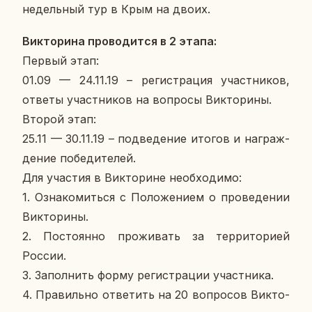
недель­ный тур в Крым на двоих.
Вик­то­ри­на про­во­дит­ся в 2 этапа:
Первый этап:
01.09 — 24.11.19 – ре­ги­стра­ция участ­ни­ков,
ответы участ­ни­ков на во­про­сы Вик­то­ри­ны.
Второй этап:
25.11 — 30.11.19 – под­ве­де­ние итогов и на­граж­
де­ние по­бе­ди­те­лей.
Для уча­стия в Вик­то­рине необ­хо­ди­мо:
1. Озна­ко­мить­ся с По­ло­же­ни­ем о про­ве­де­нии
Вик­то­ри­ны.
2. По­сто­ян­но про­жи­вать за тер­ри­то­ри­ей
России.
3. За­пол­нить форму ре­ги­стра­ции участ­ни­ка.
4. Пра­виль­но от­ве­тить на 20 во­про­сов Вик­то­