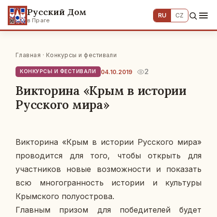
Русский Дом
RU
CZ
в Праге
Главная
·
Конкурсы и фестивали
2
04.10.2019
КОНКУРСЫ И ФЕСТИВАЛИ
Викторина «Крым в истории
Русского мира»
Вик­то­ри­на «Крым в ис­то­рии Рус­ско­го мира»
про­во­дит­ся для того, чтобы от­крыть для
участ­ни­ков новые воз­мож­но­сти и по­ка­зать
всю мно­го­гран­ность ис­то­рии и куль­ту­ры
Крым­ско­го по­лу­ост­ро­ва.
Глав­ным призом для по­бе­ди­те­лей будет