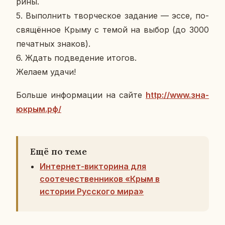
ри­ны.
5. Вы­пол­нить твор­че­ское за­да­ние — эссе, по­
свя­щён­ное Крыму с темой на выбор (до 3000
пе­чат­ных знаков).
6. Ждать под­ве­де­ние итогов.
Желаем удачи!
Больше ин­фор­ма­ции на сайте
http://www.зна­
ю­к­рым.рф/
Ещё по теме
Интернет-викторина для
соотечественников «Крым в
истории Русского мира»