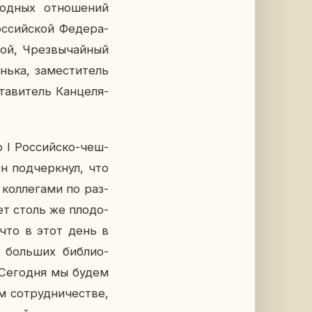
род­ных от­но­ше­ний
с­сий­ской Фе­де­ра­
кой, Чрез­вы­чай­ный
ь­ка, за­ме­сти­тель
та­ви­тель Кан­це­ля­
о I Рос­сий­ско-чеш­
Он под­черк­нул, что
кол­ле­га­ми по раз­
дет столь же пло­до­
е что в этот день в
, боль­ших биб­лио­
. Се­го­дня мы будем
 со­труд­ни­че­стве,