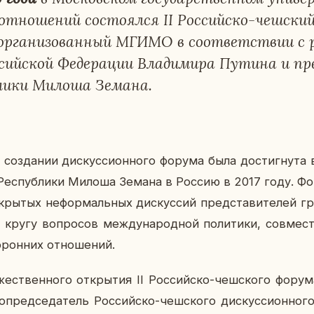
от­но­ше­ний со­сто­ял­ся II Рос­сий­ско-чеш­ский
р­га­ни­зо­ван­ный МГИМО в со­от­вет­ствии с р
­сий­ской Фе­де­ра­ции Вла­ди­ми­ра Путина и пр
­ли­ки Милоша Земана.
о со­зда­нии дис­кус­си­он­но­го форума была до­стиг­ну­т
 Рес­пуб­ли­ки Милоша Земана в Россию в 2017 году. Ф
кры­тых нефор­маль­ных дис­кус­сий пред­ста­ви­те­лей гр
 кругу во­про­сов меж­ду­на­род­ной по­ли­ти­ки, сов­мест
­рон­них от­но­ше­ний.
же­ствен­но­го от­кры­тия II Рос­сий­ско-чеш­ско­го форум
ед­се­да­тель Рос­сий­ско-чеш­ско­го дис­кус­си­он­но­