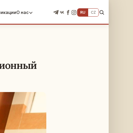
ликации
О нас
RU
CZ
сионный