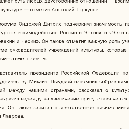
в­ля­ет суть любых дву­сто­рон­них от­но­ше­ний — вза­и­м
 куль­тур» — от­ме­тил Ана­то­лий Тор­ку­нов.
 форума Он­др­жей Дитрих под­черк­нул зна­чи­мость и
­тур­ное вза­и­мо­дей­ствие России и Чехии» и «Чехи
ло­ва­кии и Чехии». Он также от­ме­тил важную роль уча­
 ру­ко­во­ди­те­лей учре­жде­ний куль­ту­ры, ко­то­рые
в­мест­ные про­ек­ты.
­ста­ви­тель пре­зи­ден­та Рос­сий­ской Фе­де­ра­ции по
руд­ни­че­ству Михаил Швыд­кой на­пом­нил со­брав­шим­с
­ний между нашими стра­на­ми, рас­ска­зал о куль­ту
­ра­зил на­деж­ду на уве­ли­че­ние при­сут­ствия чеш­ск
ции. Он также за­чи­тал при­вет­ствен­ное письмо ми­ни
Лав­ро­ва.