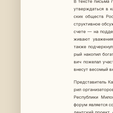
В тексте письма го­
утвер­ждать­ся в ка
ских об­ществ Росс
струк­тив­ное об­суж
счете — на под­дер­
жи­ва­ют ува­же­н
также под­черк­нул
рый на­ко­пил бо­га
вич по­же­лал учас
внесут ве­со­мый вк
Пред­ста­ви­тель Ка
рил ор­га­ни­за­то­
Рес­пуб­ли­ки Мил
форум яв­ля­ет­ся с
дент­ский проект. 