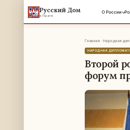
Русский Дом
О России
Ро
в Праге
Главная
·
Народная дип
НАРОДНАЯ ДИПЛОМАТ
Второй р
форум п