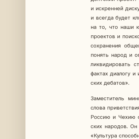
и ис­крен­ней дис­к
и всегда будет клю­
на то, что наши к
про­ек­тов и по­ис
со­хра­не­ния общег
понять народ и опро
лик­ви­ди­ро­вать 
фактах диа­ло­гу и 
ских де­ба­тов».
За­ме­сти­тель ми­н
слова при­вет­ствия
Россию и Чехию свя­
ских на­ро­дов. Он
«Куль­ту­ра спо­соб