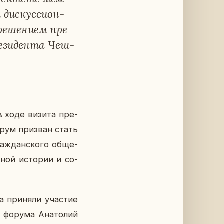
 дис­кус­си­он­
е­ше­ни­ем пре­
е­зи­ден­та Чеш­
а в ходе визита пре­
орум при­зван стать
аж­дан­ско­го об­ще­
­ной ис­то­рии и со­
а при­ня­ли уча­стие
го форума Ана­то­лий