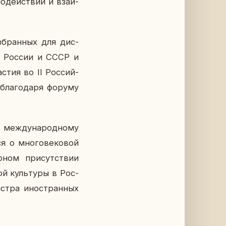
о­дей­ствии и вза­и­
з­бран­ных для дис­
 в России и СССР и
стия во II Рос­сий­
 бла­го­да­ря форуму
 меж­ду­на­род­но­му
я о мно­го­ве­ко­вой
р­ном при­сут­ствии
ой куль­ту­ры в Рос­
­стра ино­стран­ных