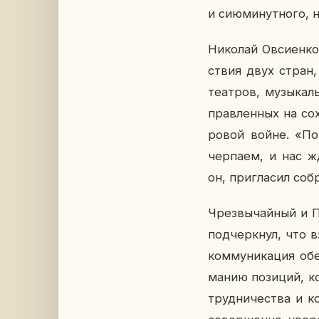
и сию­ми­нут­но­го, 
Ни­ко­лай Ов­си­ен­к
ствия двух стран, м
те­ат­ров, му­зы­ка
прав­лен­ных на со­
ро­вой войне. «По­
чер­па­ем, и нас жд
он, при­гла­сил со­б
Чрез­вы­чай­ный и П
под­черк­нул, что в
ком­му­ни­ка­ция об
ма­нию по­зи­ций, к
труд­ни­че­ства и к