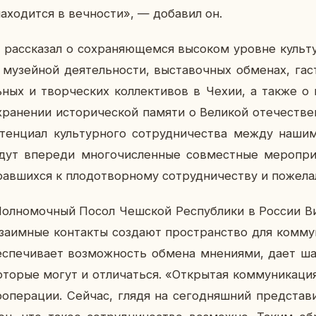
на­хо­дит­ся в веч­но­сти», — до­ба­вил он.
о рас­ска­зал о со­хра­ня­ю­щем­ся вы­со­ком уровне куль­ту
у­зей­ной де­я­тель­но­сти, вы­ста­воч­ных об­ме­нах, га­с
ль­ных и твор­че­ских кол­лек­ти­вов в Чехии, а также о ме
хра­не­нии ис­то­ри­че­ской памяти о Ве­ли­кой оте­че­ст
тен­ци­ал куль­тур­но­го со­труд­ни­че­ства между наши
ут впе­ре­ди мно­го­чис­лен­ные сов­мест­ные ме­ро­при
рав­ших­ся к пло­до­твор­но­му со­труд­ни­че­ству и по­же­
ол­но­моч­ный Посол Чеш­ской Рес­пуб­ли­ки в России Ви
за­им­ные кон­так­ты со­зда­ют про­стран­ство для ком­му
ес­пе­чи­ва­ет воз­мож­ность обмена мне­ни­я­ми, дает 
о­то­рые могут и от­ли­чать­ся. «От­кры­тая ком­му­ни­ка­
о­опе­ра­ции. Сейчас, глядя на се­го­дняш­ний пред­ста­