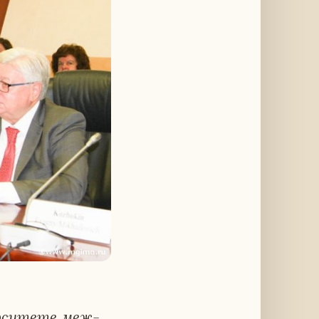
р­си­те­те меж­