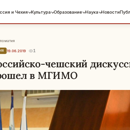
ссия и Чехия
Культура
Образование
Наука
Новости
Пуб
ломатия
1
19.06.2019
ИЯ
оссийско-чешский дискус
рошел в МГИМО