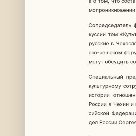
а о том, что со­ста
мо­про­ник­но­ве­нии
Со­пред­се­да­тель
кус­сии тем «Куль
рус­ские в Че­хо­с
ско-чеш­ском форуме
могут об­су­дить со
Спе­ци­аль­ный пред
куль­тур­но­му со­т
ис­то­рии от­но­ше
России в Чехии и вы
сий­ской Фе­де­ра­
дел России Сергея 