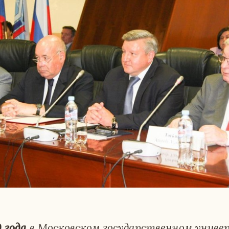
 года
в Мос­ков­ском го­су­дар­ствен­ном уни­ве