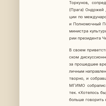
Тор­ку­нов, со­пред
(Прага) Он­др­жей Д
ции по меж­ду­на­ро
и Пол­но­моч­ный По
ми­ни­стра куль­ту­р
рии пре­зи­ден­та Ч
В своем при­вет­ств
ском дис­кус­си­он­
за про­шед­шее врем
лич­ным на­прав­ле­
твор­но, и со­брав
МГИМО со­бра­лись 
тек. «Хо­те­лось бы
больше го­во­рить н