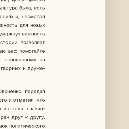
уль­ту­ра была, есть
е­ни­ях и, несмот­ря
ож­ность для новых
­черк­нул важ­ность
­то­рии поз­во­ля­ет
аю вас: по­мо­гай­те
 ос­но­ван­но­му на
о­твор­ных и дру­же­
в­си­ен­ко пе­ре­дал
­го и от­ме­тил, что
в ис­то­рию сла­вян­
стран друг к другу.
к по­ли­ти­че­ско­го