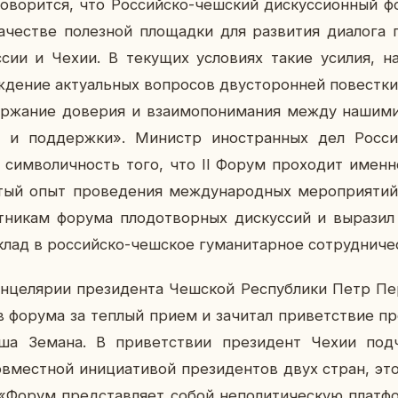
во­рит­ся, что Рос­сий­ско-чеш­ский дис­кус­си­он­ный 
­че­стве по­лез­ной пло­щад­ки для раз­ви­тия диа­ло­г
ии и Чехии. В те­ку­щих усло­ви­ях такие усилия, на
­де­ние ак­ту­аль­ных во­про­сов дву­сто­рон­ней по­вест­к
жа­ние до­ве­рия и вза­и­мо­по­ни­ма­ния между нашими 
ия и под­держ­ки». Ми­нистр ино­стран­ных дел Ро
 сим­во­лич­ность того, что II Форум про­хо­дит име
­тый опыт про­ве­де­ния меж­ду­на­род­ных ме­ро­при­я­ти
т­ни­кам форума пло­до­твор­ных дис­кус­сий и вы­ра­зил
лад в рос­сий­ско-чеш­ское гу­ма­ни­тар­ное со­труд­ни­че­
н­це­ля­рии пре­зи­ден­та Чеш­ской Рес­пуб­ли­ки Петр Пе­р
ров форума за теплый прием и за­чи­тал при­вет­ствие пр
оша Земана. В при­вет­ствии пре­зи­дент Чехии под­
ов­мест­ной ини­ци­а­ти­вой пре­зи­ден­тов двух стран, э
«Форум пред­став­ля­ет собой непо­ли­ти­че­скую плат­фо