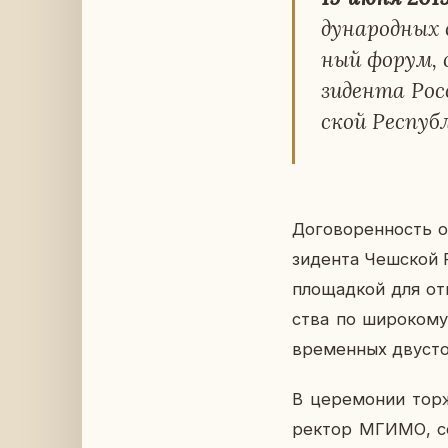
ду­на­род­ных 
ный форум, о
зи­ден­та Рос
ской Рес­пуб
До­го­во­рен­ность 
зи­ден­та Чеш­ской
пло­щад­кой для от­
ства по ши­ро­ко­му
вре­мен­ных дву­сто
В це­ре­мо­нии тор­
ректор МГИМО, со­пр