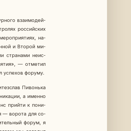
р­но­го вза­и­мо­дей­
тро­лях рос­сий­ских
­ро­при­я­ти­ях, на­
вен­ной и Второй ми­
ми стра­на­ми неис­
­я­тия», — от­ме­тил
лал успе­хов форуму.
­тез­слав Пи­вонь­ка
­ни­ка­ции, а именно
шанс прийти к по­ни­
ция — ворота для со­
ви­тель­ный форум, я