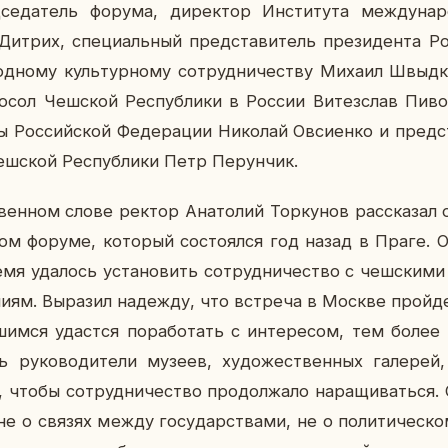
­се­да­тель форума, ди­рек­тор Ин­сти­ту­та меж­ду­на­
итрих, спе­ци­аль­ный пред­ста­ви­тель пре­зи­ден­та Ро
д­но­му куль­тур­но­му со­труд­ни­че­ству Михаил Швыд­
сол Чеш­ской Рес­пуб­ли­ки в России Ви­тез­слав Пи­вон
ы Рос­сий­ской Фе­де­ра­ции Ни­ко­лай Ов­си­ен­ко и пред­с
еш­ской Рес­пуб­ли­ки Петр Пе­рун­чик.
ен­ном слове ректор Ана­то­лий Тор­ку­нов рас­ска­зал 
ном форуме, ко­то­рый со­сто­ял­ся год назад в Праге. 
я уда­лось уста­но­вить со­труд­ни­че­ство с чеш­ски­ми 
ни­ям. Вы­ра­зил на­деж­ду, что встре­ча в Москве прой­
­шим­ся удаст­ся по­ра­бо­тать с ин­те­ре­сом, тем боле
ру­ко­во­ди­те­ли музеев, ху­до­же­ствен­ных га­ле­рей
, чтобы со­труд­ни­че­ство про­дол­жа­ло на­ра­щи­вать­ся
е о связях между го­су­дар­ства­ми, не о по­ли­ти­че­ском