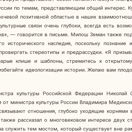
ус­сии по темам, пред­став­ля­ю­щим общий ин­те­рес. К
че­вой по­зи­тив­ной об­ла­стью в наших вза­и­мо­от­но­ш
уль­тур­ные связи очень глу­бо­ки, всегда есть воз­м
­ков», — го­во­рит­ся в письме. Милош Земан также под
о ис­то­ри­че­ско­го на­сле­дия, по­сколь­ку по­зна­ние ис
­вер­гать сте­рео­ти­пы и пред­рас­суд­ки. «Я при­зы­в
старые клише и шаб­ло­ны, стре­ми­тесь к от­кры­то­му,
из­бе­гай­те идео­ло­ги­за­ции ис­то­рии. Желаю вам пло­д
и­стра куль­ту­ры Рос­сий­ской Фе­де­ра­ции Ни­ко­лай О
 от ми­ни­стра куль­ту­ры России Вла­ди­ми­ра Медин­ско
зы­ва­ют от­но­ше­ния, глу­бо­ко ухо­дя­щие кор­ня­ми 
 также рас­ска­зал о мно­го­ве­ко­вом ин­те­ре­се двух 
­на слу­жить тем мостом, ко­то­рый су­ще­ству­ет вне рамо