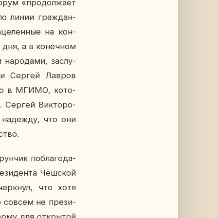
форум «про­дол­жа­ет
а по линии граж­дан­
­це­лен­ные на кон­
и дня, а в ко­неч­ном
на­ро­да­ми, за­слу­
ссии Сергей Лавров
нно в МГИМО, ко­то­
й. Сергей Вик­то­ро­
 на­деж­ду, что они
ство.
ун­чик по­бла­го­да­
е­зи­ден­та Чеш­ской
черк­нул, что хотя
то совсем не пре­зи­
р­му для от­кры­той