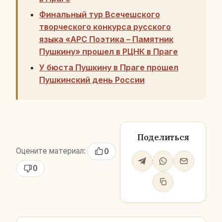
Финальный тур Всечешского
творческого конкурса русского
языка «АРС Поэтика – Памятник
Пушкину» прошел в РЦНК в Праге
У бюста Пушкину в Праге прошел
Пушкинский день России
Поделиться
Оцените материал:
0
0