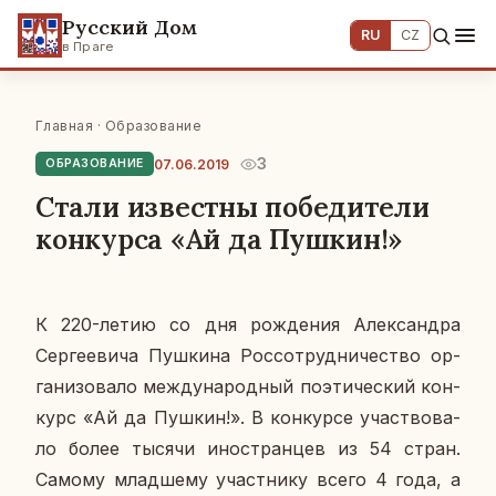
Русский Дом
RU
CZ
в Праге
Главная
·
Образование
3
07.06.2019
ОБРАЗОВАНИЕ
Стали известны победители
конкурса «Ай да Пушкин!»
К 220-летию со дня рож­де­ния Алек­сандра
Сер­ге­е­ви­ча Пуш­ки­на Рос­со­труд­ни­че­ство ор­
га­ни­зо­ва­ло меж­ду­на­род­ный по­э­ти­че­ский кон­
курс «Ай да Пушкин!». В кон­кур­се участ­во­ва­
ло более тысячи ино­стран­цев из 54 стран.
Самому млад­ше­му участ­ни­ку всего 4 года, а