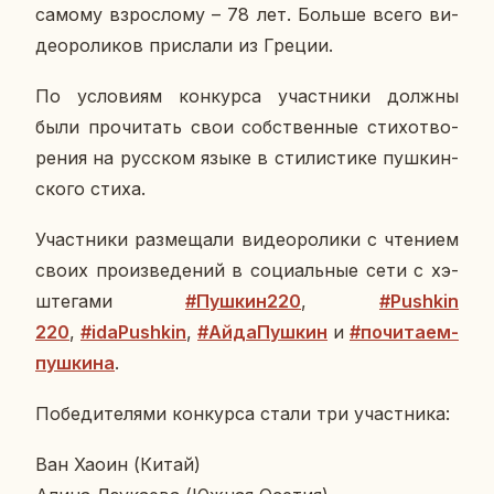
самому взрос­ло­му – 78 лет. Больше всего ви­
део­ро­ли­ков при­сла­ли из Греции.
По усло­ви­ям кон­кур­са участ­ни­ки должны
были про­чи­тать свои соб­ствен­ные сти­хо­тво­
ре­ния на рус­ском языке в сти­ли­сти­ке пуш­кин­
ско­го стиха.
Участ­ни­ки раз­ме­ща­ли ви­део­ро
лики с чте­ни­ем
своих про­из­ве­де­ний в со­ци­аль­ные сети с хэ­
ш­те­га­ми
#
Пушкин220
,
#
Pushkin
220
,
#
idaPushkin
,
#
Ай­да­Пуш­кин
и
#
по­чи­та­ем­
пуш­ки­на
.
По­бе­ди­те­ля­ми кон­кур­са стали три участ­ни­ка:
Ван Хаоин (Китай)