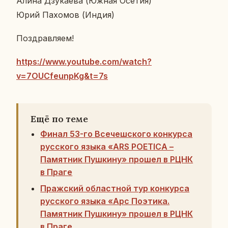
Алина Дзу­ка­е­ва (Южная Осетия)
Юрий Па­хо­мов (Индия)
По­здрав­ля­ем!
https://www.youtube.com/watch?
v=7OUCfeunpKg&t=7s
Ещё по теме
Финал 53-го Всечешского конкурса
русского языка «ARS POETICA –
Памятник Пушкину» прошел в РЦНК
в Праге
Пражский областной тур конкурса
русского языка «Арс Поэтика.
Памятник Пушкину» прошел в РЦНК
в Праге