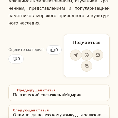
ма­ю­щим­ся ком­плек­то­ва­ни­ем, изу­че­ни­ем, хра­
не­ни­ем, пред­став­ле­ни­ем и по­пу­ля­ри­за­ци­ей
па­мят­ни­ков мор­ско­го при­род­но­го и куль­тур­
но­го на­сле­дия.
Поделиться
Оцените материал:
0
0
← Предыдущая статья
Поэтический спектакль «Мцыри»
Следующая статья →
Олимпиада по русскому языку для чешских