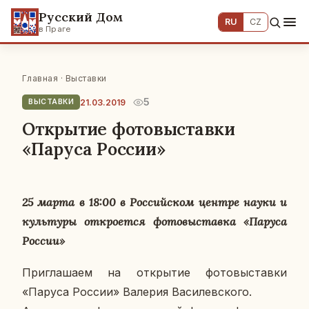
Русский Дом
RU
CZ
в Праге
Главная
·
Выставки
5
21.03.2019
ВЫСТАВКИ
Открытие фотовыставки
«Паруса России»
25 марта в 18:00 в Рос­сий­ском центре науки и
куль­ту­ры от­кро­ет­ся фо­то­вы­став­ка «Паруса
России»
При­гла­ша­ем на от­кры­тие фо­то­вы­став­ки
«Паруса России» Ва­ле­рия Ва­си­лев­ско­го.