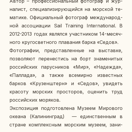
Автор – про­фес­си­о­наль­ный фо­то­граф и жур­
на­лист, спе­ци­а­ли­зи­ру­ю­щий­ся на мор­ской те­
ма­ти­ке. Офи­ци­аль­ный фо­то­граф меж­ду­на­род­
ной ас­со­ци­а­ции Sail Training International. В
2012-2013 годах яв­лял­ся участ­ни­ком 14-ме­сяч­
но­го кру­го­свет­но­го пла­ва­ния барка «Седов».
Фо­то­гра­фии, пред­став­лен­ные на вы­став­ке,
поз­во­ля­ют пе­ре­не­стись на борт зна­ме­ни­тых
рос­сий­ских па­рус­ни­ков «Мир», «На­деж­да»,
«Пал­ла­да», а также все­мир­но из­вест­ных
барков «Кру­зен­штерн» и «Седов», уви­деть
кра­со­ту мор­ских про­сто­ров, оце­нить труд
рос­сий­ских мо­ря­ков.
Экс­по­зи­ция под­го­тов­ле­на Музеем Ми­ро­во­го
океана (Ка­ли­нин­град) — един­ствен­ным в
стране ком­плекс­ным мор­ским музеем, за­ни­