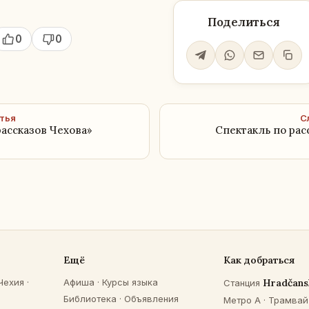
Поделиться
0
0
тья
С
рассказов Чехова»
Cпектакль по рас
Ещё
Как добраться
Чехия
·
Афиша
·
Курсы языка
Hradčans
Станция
Библиотека
·
Объявления
Метро A · Трамвай 