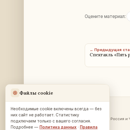
Оцените материал:
← Предыдущая ста
Спектакль «Пять 
Файлы cookie
Необходимые cookie включены всегда — без
Разделы
Русский Дом
в Праге
них сайт не работает. Статистику
О России
·
Россия и 
подключаем только с вашего согласия.
Na Zátorce 16
Культура
Подробнее —
Политика данных
·
Правила