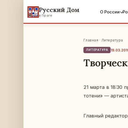
Русский Дом
О России
Ро
в Праге
Главная
·
Литература
19.03.201
ЛИТЕРАТУРА
Творческ
21 марта в 18:30 пр
то­те­ни» — ар­ти­ста
Глав­ный ре­дак­то