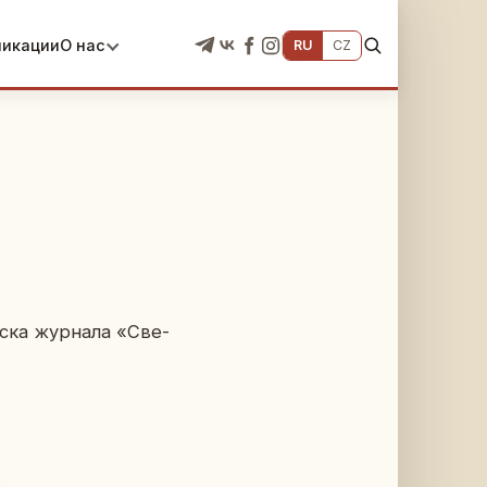
ликации
О нас
RU
CZ
с­ка жур­на­ла «Све­