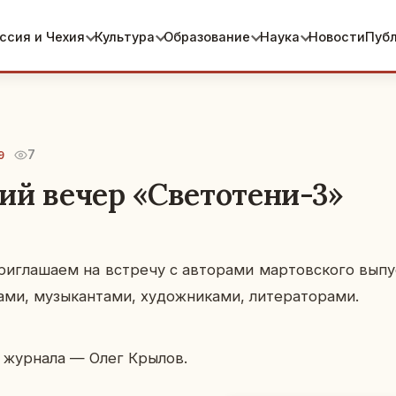
ссия и Чехия
Культура
Образование
Наука
Новости
Пуб
7
9
ий вечер «Светотени-3»
и­гла­ша­ем на встре­чу с ав­то­ра­ми мар­тов­ско­го вы­пу
­ми, му­зы­кан­та­ми, ху­дож­ни­ка­ми, ли­те­ра­то­ра­ми.
р жур­на­ла — Олег Крылов.