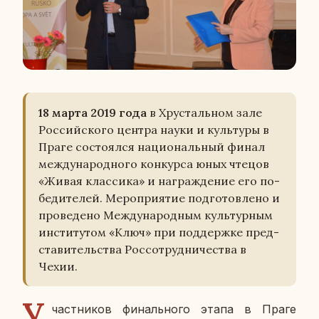
18 марта 2019 года
в Хру­сталь­ном зале
Рос­сий­ско­го центра науки и куль­ту­ры в
Праге со­сто­ял­ся на­ци­о­наль­ный финал
меж­ду­на­род­но­го кон­кур­са юных чтецов
«Живая клас­си­ка» и на­граж­де­ние его по­
бе­ди­те­лей. Ме­ро­при­я­тие под­го­тов­ле­но и
про­ве­де­но Меж­ду­на­род­ным куль­тур­ным
ин­сти­ту­том «Ключ» при под­держ­ке пред­
ста­ви­тель­ства Рос­со­труд­ни­че­ства в
Чехии.
У
част­ни­ков фи­наль­но­го этапа в Праге