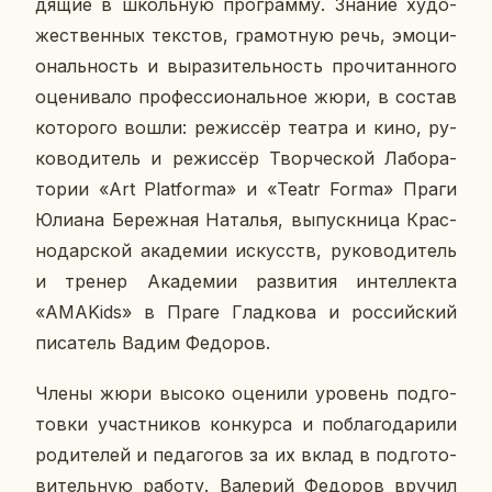
дя­щие в школь­ную про­грам­му. Знание ху­до­
же­ствен­ных тек­стов, гра­мот­ную речь, эмо­ци­
о­наль­ность и вы­ра­зи­тель­ность про­чи­тан­но­го
оце­ни­ва­ло про­фес­си­о­наль­ное жюри, в состав
ко­то­ро­го вошли: ре­жис­сёр театра и кино, ру­
ко­во­ди­тель и ре­жис­сёр Твор­че­ской Ла­бо­ра­
то­рии «Аrt Platforma» и «Teatr Forma» Праги
Юлиана Бе­реж­ная На­та­лья, вы­пуск­ни­ца Крас­
но­дар­ской ака­де­мии ис­кусств, ру­ко­во­ди­тель
и тренер Ака­де­мии раз­ви­тия ин­тел­лек­та
«AMAKids» в Праге Глад­ко­ва и рос­сий­ский
пи­са­тель Вадим Фе­до­ров.
Члены жюри высоко оце­ни­ли уро­вень под­го­
тов­ки участ­ни­ков кон­кур­са и по­бла­го­да­ри­ли
ро­ди­те­лей и пе­да­го­гов за их вклад в под­го­то­
ви­тель­ную работу. Ва­ле­рий Фе­до­ров вручил