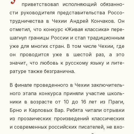
при­вет­ство­вал ис­пол­ня­ю­щий обя­зан­но­
сти ру­ко­во­ди­те­ля пред­ста­ви­тель­ства Рос­со­
труд­ни­че­ства в Чехии Андрей Кон­ча­ков. Он
от­ме­тил, что кон­курс «Живая клас­си­ка» пе­ре­
шаг­нул гра­ни­цы России и стал тра­ди­ци­он­ным
уже для многих стран. В том числе Чехии, где
он про­во­дит­ся уже в шестой раз, а это
значит, что любовь к рус­ско­му языку и ли­те­
ра­ту­ре также без­гра­нич­на.
В финале про­ве­ден­но­го в Чехии за­клю­чи­тель­
но­го этапа кон­кур­са при­ня­ли уча­стие школь­
ни­ки в воз­расте от 10 до 16 лет из Праги,
Брно и Кар­ло­вых Вар. Ребята читали от­рыв­ки
из про­за­и­че­ских про­из­ве­де­ний клас­си­че­ских
и со­вре­мен­ных рос­сий­ских пи­са­те­лей, не вхо­