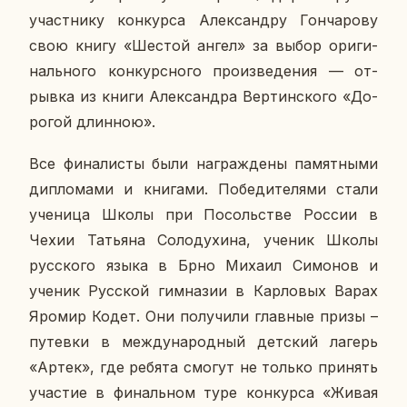
участ­ни­ку кон­кур­са Алек­сан­дру Гон­ча­ро­ву
свою книгу «Шестой ангел» за выбор ори­ги­
наль­но­го кон­курс­но­го про­из­ве­де­ния — от­
рыв­ка из книги Алек­сандра Вер­тин­ско­го «До­
ро­гой длин­ною».
Все фи­на­ли­сты были на­граж­де­ны па­мят­ны­ми
ди­пло­ма­ми и кни­га­ми. По­бе­ди­те­ля­ми стали
уче­ни­ца Школы при По­соль­стве России в
Чехии Та­тья­на Со­ло­ду­хи­на, ученик Школы
рус­ско­го языка в Брно Михаил Си­мо­нов и
ученик Рус­ской гим­на­зии в Кар­ло­вых Варах
Яромир Кодет. Они по­лу­чи­ли глав­ные призы –
пу­тев­ки в меж­ду­на­род­ный дет­ский лагерь
«Артек», где ребята смогут не только при­нять
уча­стие в фи­наль­ном туре кон­кур­са «Живая