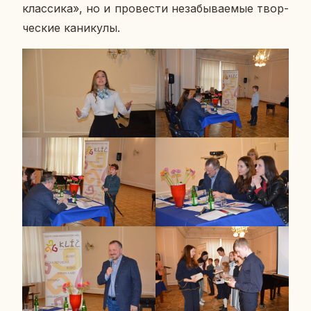
клас­си­ка», но и про­ве­сти неза­бы­ва­е­мые твор­
че­ские ка­ни­ку­лы.