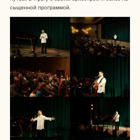
сы­щен­ной про­грам­мой.