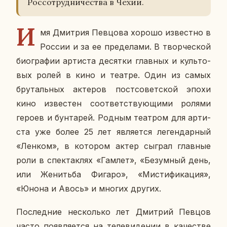
Рос­со­труд­ни­че­ства в Чехии.
И
мя Дмит­рия Пев­цо­ва хорошо из­вест­но в
России и за ее пре­де­ла­ми. В твор­че­ской
био­гра­фии ар­ти­ста де­сят­ки глав­ных и куль­то­
вых ролей в кино и театре. Один из самых
бру­таль­ных ак­те­ров пост­со­вет­ской эпохи
кино из­ве­стен со­от­вет­ству­ю­щи­ми ролями
героев и бун­та­рей. Родным те­ат­ром для ар­ти­
ста уже более 25 лет яв­ля­ет­ся ле­ген­дар­ный
«Ленком», в ко­то­ром актер сыграл глав­ные
роли в спек­так­лях «Гамлет», «Безум­ный день,
или Же­нить­ба Фигаро», «Ми­сти­фи­ка­ция»,
«Юнона и Авось» и многих других.
По­след­ние несколь­ко лет Дмит­рий Певцов
часто по­яв­ля­ет­ся на те­ле­ви­де­нии в ка­че­стве