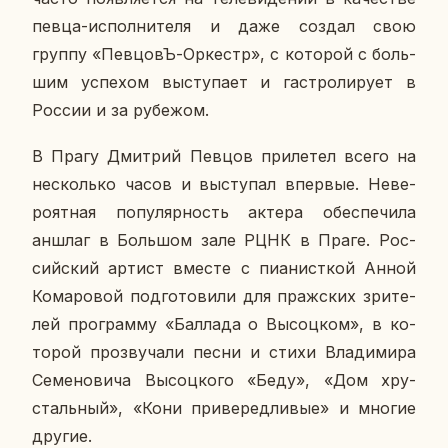
певца-ис­пол­ни­те­ля и даже создал свою
группу «Пев­цовЪ-Ор­кестр», с ко­то­рой с боль­
шим успе­хом вы­сту­па­ет и га­стро­ли­ру­ет в
России и за ру­бе­жом.
В Прагу Дмит­рий Певцов при­ле­тел всего на
несколь­ко часов и вы­сту­пал впер­вые. Неве­
ро­ят­ная по­пу­ляр­ность актера обес­пе­чи­ла
аншлаг в Боль­шом зале РЦНК в Праге. Рос­
сий­ский артист вместе с пи­а­нист­кой Анной
Ко­ма­ро­вой под­го­то­ви­ли для праж­ских зри­те­
лей про­грам­му «Бал­ла­да о Вы­соц­ком», в ко­
то­рой про­зву­ча­ли песни и стихи Вла­ди­ми­ра
Се­ме­но­ви­ча Вы­соц­ко­го «Беду», «Дом хру­
сталь­ный», «Кони при­ве­ред­ли­вые» и многие
другие.