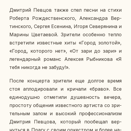
Дмит­рий Певцов также спел песни на стихи
Ро­бер­та Рож­де­ствен­ско­го, Алек­сандра Вер­
тин­ско­го, Сергея Есе­ни­на, Игоря Се­ве­ря­ни­на и
Марины Цве­та­е­вой. Зри­те­ли осо­бен­но тепло
встре­ти­ли из­вест­ные хиты «Город зо­ло­той»,
«Город, ко­то­ро­го нет», «От зари до зари» и
ле­ген­дар­ный романс Алек­сея Рыб­ни­ко­ва «Я
тебя ни­ко­гда не забуду!».
После кон­цер­та зри­те­ли еще долгое время
стоя ап­ло­ди­ро­ва­ли и кри­ча­ли «браво». Все
еди­но­душ­но от­ме­ти­ли ду­шев­ность вечера,
про­сто­ту об­ще­ния из­вест­но­го ар­ти­ста со зри­
тель­ным залом и вы­со­кий про­фес­си­о­на­лизм
Дмит­рия Пев­цо­ва, ко­то­рый по­обе­щал вер­
нуть­ся в Прагу с своим ор­кест­ром и более на­