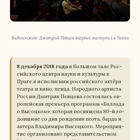
Ви­део­сю­жет: Дмит­рий Певцов впер­вые вы­сту­пил в Чехии
8 де­каб­ря 2018 года
в Боль­шом зале Рос­
сий­ско­го центра науки и куль­ту­ры в
Праге в ис­пол­не­нии рос­сий­ско­го актёра
театра и кино, певца, На­род­но­го ар­ти­ста
России Дмит­рия Пев­цо­ва со­сто­я­лась ев­
ро­пей­ская пре­мье­ра про­грам­мы «Бал­ла­да
о Вы­соц­ком», ко­то­рая по­свя­ще­на 80-й го­
дов­щине со дня рож­де­ния поэта, барда и
актера Вла­ди­ми­ра Вы­соц­ко­го. Ме­ро­при­я­
тие ор­га­ни­зо­ва­но пред­ста­ви­тель­ством