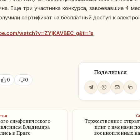
ки­на. Еще три участ­ни­ка кон­кур­са, за­во­е­вав­шие 4 м
лу­чи­ли сер­ти­фи­кат на бес­плат­ный доступ к элек­трон
ube.com/watch?v=ZYjKAV8EC_g&t=1s
Поделиться
0
0
тья
С
ого симфонического
Торжественное откры
равлением Владимира
плит с именами п
лись в Праге
военнопленных на