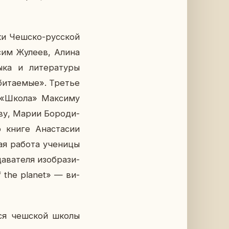
и­ки Чешско-рус­ской
ксим Жулеев, Алина
ка и ли­те­ра­ту­ры
би­та­е­мые». Третье
й «Школа» Мак­си­му
­ву, Марии Бо­ро­ди­
 книге Ана­ста­сии
ая работа уче­ни­цы
ва­те­ля изоб­ра­зи­
of the planet» — ви­
й­ся чеш­ской школы