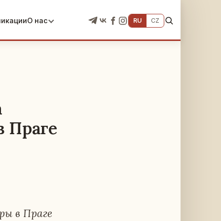
ликации
О нас
RU
CZ
а
в Праге
­ры в Праге