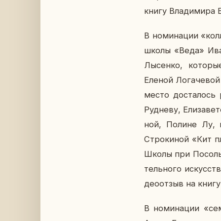
книгу Вла­ди­ми­ра 
В но­ми­на­ции «кол
школы «Веда» Иван
Лы­сен­ко, ко­то­р
Еленой Ло­га­че­вой
место до­ста­лось 
Руд­не­ву, Ели­за­в
ной, Полине Лу, к
Стро­ки­ной «Кит п
Школы при По­соль­с
тель­но­го ис­кус­с
део­от­зыв на книгу 
В но­ми­на­ции «се