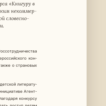
­са «Кни­гу­ру в
й­ским неком­мер­
й сло­вес­но­
и.
ос­со­труд­ни­че­ства
­рос­сий­ско­го кон­
также о стра­но­вых
ет­ской ли­те­ра­ту­
ни­ци­а­ти­ве Агент­
­го­да­ря кон­кур­су
е дать доступ детям