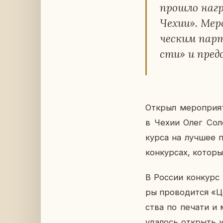
прошло на­гра
Чехии». Ме­ро
че­ским парт
сти» и пред­с
Открыл ме­ро­при­я­т
в Чехии Олег Со­ло­
кур­са на лучшее п
кон­кур­сах, ко­то­
В России кон­курс «
ры про­во­дит­ся «Ц
ства по печати и ма
уда­лось от­крыть 