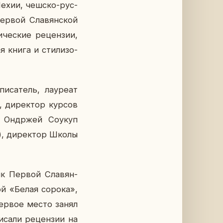
 Чехии, чешско-рус­
Первой Сла­вян­ской
­че­ские ре­цен­зии,
ая книга и сти­ли­зо­
са­тель, ла­у­ре­ат
), ди­рек­тор курсов
т Он­др­жей Соукуп
я), ди­рек­тор Школы
ник Первой Сла­вян­
­вой «Белая сорока»,
первое место занял
сали ре­цен­зии на