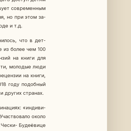
тву­ет со­вре­мен­ным
дня, но при этом за­
­де и т.д.
ни­лось, что в дет­
е из более чем 100
ен­зий на книги для
ети, мо­ло­дые люди
е­цен­зии на книги,
2018 году по­доб­ный
 и других стра­нах.
на­ци­ях: «ин­ди­ви­
 Участ­во­ва­ло около
Чески- Бу­де­ёви­це