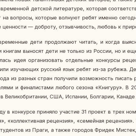
вре­мен­ной дет­ской ли­те­ра­ту­ре, ко­то­рая со­от­вет­с
а­ет на во­про­сы, ко­то­рые вол­ну­ют ребят именно се­го­
 цен­но­сти — доб­ро­ту, от­зыв­чи­вость, любовь к при­ро
о­вре­мен­ные дети про­дол­жа­ют читать, и когда вы­яс­
книгам вы­но­сят дети не только из России, но и ещ
лась идея ор­га­ни­зо­вать от­дель­ные кон­кур­сы ре­ц
их или изу­ча­ю­щих рус­ский язык ребят из-за рубежа. Д
года из разных стран по­лу­чи­ли воз­мож­ность писать р
е­ля­ми и фи­на­ли­ста­ми любого сезона «Кни­гу­ру». В 
 в Ве­ли­ко­бри­та­нии, США, Ис­па­нии, Бол­га­рии, Канаде
 в кон­кур­се при­ня­ло уча­стие 31 проект в трех но­ми­
я», «кол­лек­тив­ная ре­цен­зия», «се­мей­ная ре­цен­зия».
сту­ден­тов из Праги, а также го­ро­дов Фридек Мистек,