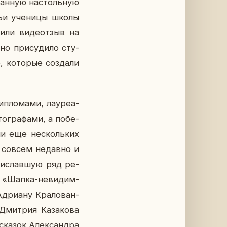
ван­ную на­столь­ную
ьи уче­ни­цы школы
и­ли ви­деот­зыв на
 при­су­ди­ло сту­
 ко­то­рые со­зда­ли
пло­ма­ми, ла­у­ре­а­
о­гра­фа­ми, а по­бе­
и­ли еще несколь­ких
ык совсем недав­но и
при­слав­шую ряд ре­
ой «Шапка-неви­дим­
ри­а­ну Кра­ло­ван­
Дмит­рия Ка­за­ко­ва
 сказок Алек­сандра