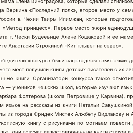
ама Елена Ви­но­гра­до­ва, ко­то­рые сде­ла­ли сти­ли­зо­
да Вер­ки­на «По­след­ний полк», второе место у сем
оссии в Чехии Таиры Илим­жан, ко­то­рые под­го­то­в
 «Метод прин­цесс». Первое место жюри еди­но­душ­но
те­та г. Чески-Бу­де­ёви­це Алене Ко­ша­ко­вой и ее маме,
ге Ана­ста­сии Стро­ки­ной «Кит плывет на север».
­бе­ди­те­ли кон­кур­са были на­граж­де­ны па­мят­ны­ми ди­
ье­го мест по­лу­чи­ли книги дет­ских пи­са­те­лей с их ав­т
н­ные книги. Ор­га­ни­за­то­ры кон­кур­са также от­ме­т
­та — уче­ни­ков чеш­ских школ, ко­то­рые изу­ча­ют яз
­ба­ра Фол­те­ро­ва (школа Пет­ро­ви­це у Кар­ви­на), 
м языке на рас­ска­зы из книги На­та­льи Са­вуш­ки­н
ы из города Фридек Мистек Алж­бе­ту Вид­ла­ко­ву и Ад­
­ко­пис­ную книгу с ри­сун­ка­ми по мо­ти­вам по­ве­сти 
ль», они по­лу­чат ил­лю­стри­ро­ван­ные книги стихов и