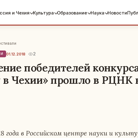
ссия и Чехия
Культура
Образование
Наука
Новости
Пуб
естивали
2
01.12.2018
ЛИ
ние победителей конкурс
 в Чехии» прошло в РЦНК 
018 года в Рос­сий­ском центре науки и куль­ту