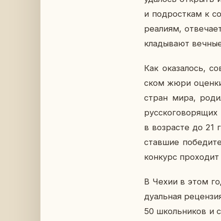
и под­рост­кам к со­
ре­а­ли­ям, от­ве­ч
кла­ды­ва­ют вечные
Как ока­за­лось, с
ском жюри оценки 
стран мира, ро­ди­
рус­ско­го­во­ря­щ
в воз­расте до 21 
став­шие по­бе­ди­т
кон­курс про­хо­дит
В Чехии в этом году
ду­аль­ная ре­цен­зи
50 школь­ни­ков и 