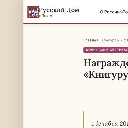
Русский Дом
О России
Ро
в Праге
Главная
·
Конкурсы и ф
КОНКУРСЫ И ФЕСТИВА
Награжде
«Книгуру
1 де­каб­ря 2