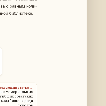
еста с равным ко­ли­
­ной биб­лио­те­ке.
ледующая статья →
тие мемориальных
огибших советских
 кладбище города
Соколов