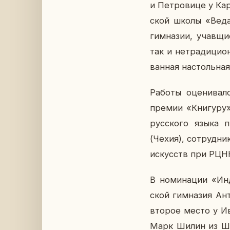
и Пет­ро­ви­це у К
ской школы «Веда»,
гим­на­зии, учав­щи
так и нетра­ди­ци­он
ван­ная на­столь­на
Работы оце­ни­ва­л
премии «Кни­гу­ру» 
рус­ско­го языка 
(Чехия), со­труд­ни
ис­кусств при РЦН
В но­ми­на­ции «Ин
ской гим­на­зия Ант
второе место у Ив
Марк Шилин из Шко