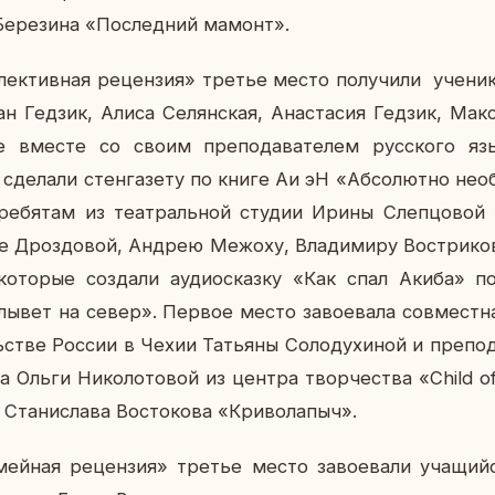
Бе­ре­зи­на «По­след­ний мамонт».
­лек­тив­ная ре­цен­зия» третье место по­лу­чи­ли уче­н
 Гедзик, Алиса Се­лян­ская, Ана­ста­сия Гедзик, Ма
ые вместе со своим пре­по­да­ва­те­лем рус­ско­го язы
 сде­ла­ли стен­га­зе­ту по книге Аи эН «Аб­со­лют­но нео
ре­бя­там из те­ат­раль­ной студии Ирины Слеп­цо­во
е­те Дроз­до­вой, Андрею Межоху, Вла­ди­ми­ру Востри­ко
о­то­рые со­зда­ли аудио­сказ­ку «Как спал Акиба» по
лывет на север». Первое место за­во­е­ва­ла сов­мест­н
тве России в Чехии Та­тья­ны Со­ло­ду­хи­ной и пре­по­да­
тва Ольги Ни­ко­ло­то­вой из центра твор­че­ства «Child 
Ста­ни­сла­ва Во­сто­ко­ва «Кри­во­ла­пыч».
­мей­ная ре­цен­зия» третье место за­во­е­ва­ли уча­щи