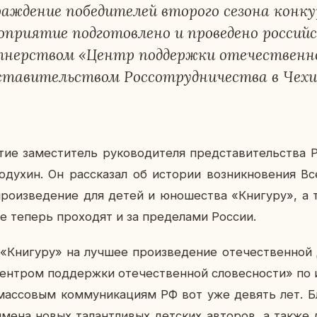
ж­де­ние по­бе­ди­те­лей вто­ро­го сезона кон­кур
­при­я­тие под­го­тов­ле­но и про­ве­де­но рос­си
­нер­ством «Центр под­держ­ки оте­че­ствен­но
та­ви­тель­ством Рос­со­труд­ни­че­ства в Чехи
ие за­ме­сти­тель ру­ко­во­ди­те­ля пред­ста­ви­тель­ства Р
ду­хин. Он рас­ска­зал об ис­то­рии воз­ник­но­ве­ния Все
ро­из­ве­де­ние для детей и юно­ше­ства «Кни­гу­ру», а 
рые теперь про­хо­дят и за пре­де­ла­ми России.
Кни­гу­ру» на лучшее про­из­ве­де­ние оте­че­ствен­ной д
ен­тром под­держ­ки оте­че­ствен­ной сло­вес­но­сти» по и
с­со­вым ком­му­ни­ка­ци­ям РФ вот уже девять лет. Бла
имена новых та­лант­ли­вых дет­ских ав­то­ров, а такж