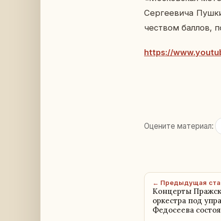
Сер­ге­е­ви­ча Пуш­
че­ством баллов, по­
https://www.yout
Оцените материал:
← Предыдущая ста
Концерты Пражск
оркестра под уп
Федосеева состоя