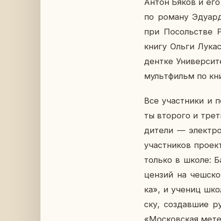
Антон Бяков и его м
по роману Эду­ар­
при По­соль­стве Р
книгу Ольги Лукас
дент­ке Уни­вер­си­
мульт­фильм по кни
Все участ­ни­ки и по
ты вто­ро­го и тре­т
ди­те­ли — элек­тро
участ­ни­ков про­ек
только в школе: Бар
цен­зий на чеш­ско
ка», и учениц школ
ску, со­здав­шие ру
«Мос­ков­ская мете