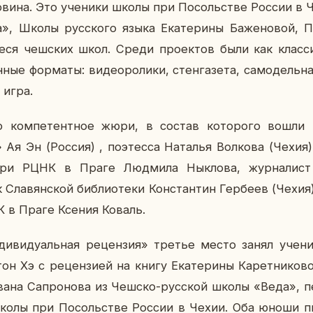
ар­ви­на. Это уче­ни­ки школы при По­соль­стве России в
 Школы рус­ско­го языка Ека­те­ри­ны Ба­же­но­вой, 
­е­ся чеш­ских школ. Среди про­ек­тов были как клас­си
­ные фор­ма­ты: ви­део­ро­ли­ки, стен­га­зе­та, са­мо­дель­н
я игра.
о ком­пе­тент­ное жюри, в состав ко­то­ро­го вошли пи­
Ая Эн (Россия) , по­этес­са На­та­лья Вол­ко­ва (Чехия
при РЦНК в Праге Люд­ми­ла Нык­ло­ва, жур­на­лис
к Сла­вян­ской биб­лио­те­ки Кон­стан­тин Гер­бе­ев (Чехи
К в Праге Ксения Коваль.
­ди­ви­ду­аль­ная ре­цен­зия» третье место занял уче
он Хэ с ре­цен­зи­ей на книгу Ека­те­ри­ны Ка­рет­ни­ко
ана Са­про­но­ва из Чешско-рус­ской школы «Веда», 
лы при По­соль­стве России в Чехии. Оба юноши пи